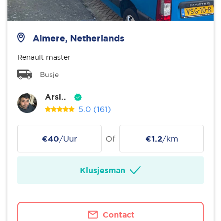
Almere, Netherlands
Renault master
Busje
Arsl..
5.0
(161)
€40
/Uur
Of
€1.2
/km
Klusjesman
Contact