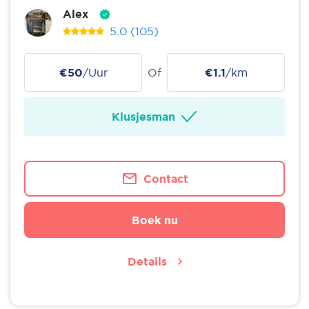
Alex
5.0
(105)
€50
/Uur
Of
€1.1
/km
Klusjesman
Contact
Boek nu
Details