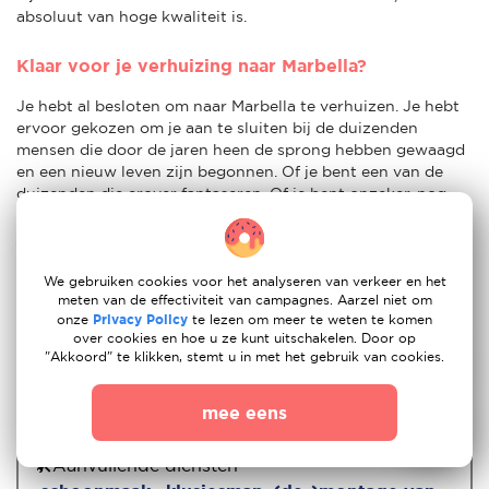
absoluut van hoge kwaliteit is.
Klaar voor je verhuizing naar Marbella?
Je hebt al besloten om naar Marbella te verhuizen. Je hebt
ervoor gekozen om je aan te sluiten bij de duizenden
mensen die door de jaren heen de sprong hebben gewaagd
en een nieuw leven zijn begonnen. Of je bent een van de
duizenden die erover fantaseren. Of je bent onzeker, nog
onbeslist. Wat je huidige opvattingen ook zijn, Moovick kan
je helpen om de beste beslissing te nemen. En ten slotte
geven we je verstandig advies over hoe je je doelen in de
praktijk kan brengen. Als je op zoek bent naar een
We gebruiken cookies voor het analyseren van verkeer en het
meten van de effectiviteit van campagnes. Aarzel niet om
verhuisbedrijf
naar Marbella, ben je vrij om er te wonen en
onze
Privacy Policy
te lezen om meer te weten te komen
te werken.
over cookies en hoe u ze kunt uitschakelen. Door op
"Akkoord" te klikken, stemt u in met het gebruik van cookies.
mee eens
💰Min verhuisprijs - 1571 EUR
🛠Aanvullende diensten -