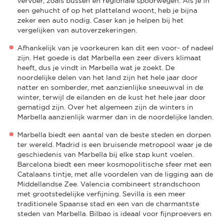
vervoer, zoals bussen en regionale spoorwegen. Als je in
een gehucht of op het platteland woont, heb je bijna
zeker een auto nodig. Caser kan je helpen bij het
vergelijken van autoverzekeringen.
Afhankelijk van je voorkeuren kan dit een voor- of nadeel
zijn. Het goede is dat Marbella een zeer divers klimaat
heeft, dus je vindt in Marbella wat je zoekt. De
noordelijke delen van het land zijn het hele jaar door
natter en somberder, met aanzienlijke sneeuwval in de
winter, terwijl de eilanden en de kust het hele jaar door
gematigd zijn. Over het algemeen zijn de winters in
Marbella aanzienlijk warmer dan in de noordelijke landen.
Marbella biedt een aantal van de beste steden en dorpen
ter wereld. Madrid is een bruisende metropool waar je de
geschiedenis van Marbella bij elke stap kunt voelen.
Barcelona biedt een meer kosmopolitische sfeer met een
Catalaans tintje, met alle voordelen van de ligging aan de
Middellandse Zee. Valencia combineert strandschoon
met grootstedelijke verfijning. Sevilla is een meer
traditionele Spaanse stad en een van de charmantste
steden van Marbella. Bilbao is ideaal voor fijnproevers en