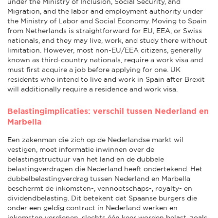
under the Ministry of Inclusion, Social Security, and
Migration, and the labor and employment authority under
the Ministry of Labor and Social Economy. Moving to Spain
from Netherlands is straightforward for EU, EEA, or Swiss
nationals, and they may live, work, and study there without
limitation. However, most non-EU/EEA citizens, generally
known as third-country nationals, require a work visa and
must first acquire a job before applying for one. UK
residents who intend to live and work in Spain after Brexit
will additionally require a residence and work visa.
Belastingimplicaties: verschil tussen Nederland en
Marbella
Een zakenman die zich op de Nederlandse markt wil
vestigen, moet informatie inwinnen over de
belastingstructuur van het land en de dubbele
belastingverdragen die Nederland heeft ondertekend. Het
dubbelbelastingverdrag tussen Nederland en Marbella
beschermt de inkomsten-, vennootschaps-, royalty- en
dividendbelasting. Dit betekent dat Spaanse burgers die
onder een geldig contract in Nederland werken en
inkomsten verdienen, slechts één keer worden belast, zoals