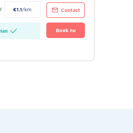
f
€1.1
/km
Contact
Boek nu
man