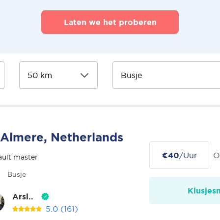
Laten we het proberen
Almere, Netherlands
€40
/Uur
O
ult master
Busje
Klusjes
Arsl..
5.0
(161)