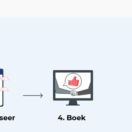
useer
4. Boek