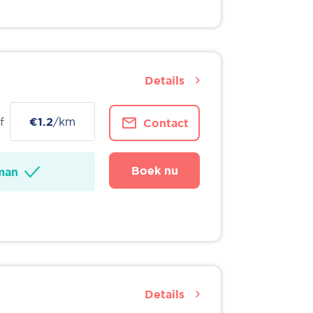
Details
f
€1.2
/km
Contact
Boek nu
man
Details