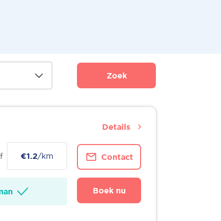
Zoek
Details
f
€1.2
/km
Contact
Boek nu
man