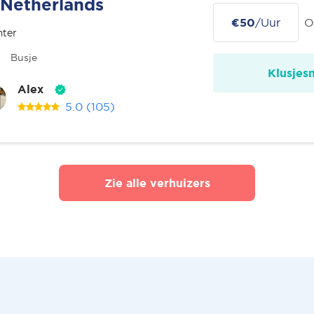
Netherlands
€50
/Uur
O
nter
Busje
Klusjes
Alex
5.0
(105)
Zie alle verhuizers