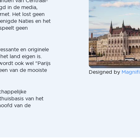
landen van Centraal-
gd in de media,
rnet. Het lost geen
enigde Naties en het
speelt geen
ressante en originele
het land eigen is.
ordt ook wel "Parijs
een van de mooiste
Designed by
Magnifi
chappelijke
thuisbasis van het
 hoofd van de