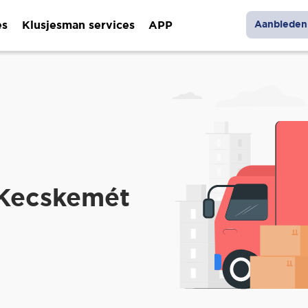
es
Klusjesman services
APP
Aanbieden 
 Kecskemét