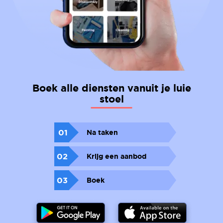
Boek alle diensten vanuit je luie
stoel
01
Na taken
02
Krijg een aanbod
03
Boek