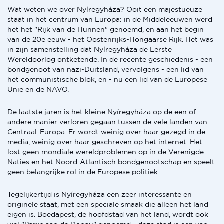
Wat weten we over Nyíregyháza? Ooit een majestueuze
staat in het centrum van Europa: in de Middeleeuwen werd
het het "Rijk van de Hunnen" genoemd, en aan het begin
van de 20e eeuw - het Oostenrijks-Hongaarse Rijk. Het was
in zijn samenstelling dat Nyíregyháza de Eerste
Wereldoorlog ontketende. In de recente geschiedenis - een
bondgenoot van nazi-Duitsland, vervolgens - een lid van
het communistische blok, en - nu een lid van de Europese
Unie en de NAVO.
De laatste jaren is het kleine Nyíregyháza op de een of
andere manier verloren gegaan tussen de vele landen van
Centraal-Europa. Er wordt weinig over haar gezegd in de
media, weinig over haar geschreven op het internet. Het
lost geen mondiale wereldproblemen op in de Verenigde
Naties en het Noord-Atlantisch bondgenootschap en speelt
geen belangrijke rol in de Europese politiek.
Tegelijkertijd is Nyíregyháza een zeer interessante en
originele staat, met een speciale smaak die alleen het land
eigen is. Boedapest, de hoofdstad van het land, wordt ook