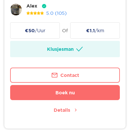
Alex
5.0
(105)
€50
/Uur
Of
€1.1
/km
Klusjesman
Contact
Boek nu
Details