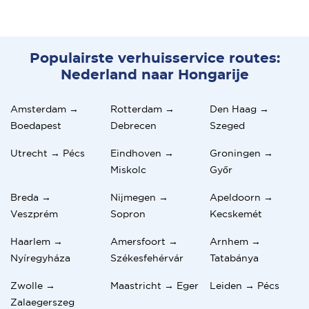
Populairste verhuisservice routes:
Nederland naar Hongarije
Amsterdam →
Rotterdam →
Den Haag →
Boedapest
Debrecen
Szeged
Utrecht → Pécs
Eindhoven →
Groningen →
Miskolc
Győr
Breda →
Nijmegen →
Apeldoorn →
Veszprém
Sopron
Kecskemét
Haarlem →
Amersfoort →
Arnhem →
Nyíregyháza
Székesfehérvár
Tatabánya
Zwolle →
Maastricht → Eger
Leiden → Pécs
Zalaegerszeg