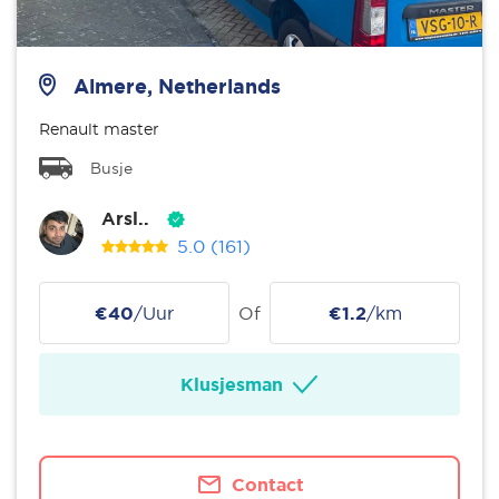
Almere, Netherlands
Renault master
Busje
Arsl..
5.0
(161)
€40
/Uur
Of
€1.2
/km
Klusjesman
Contact