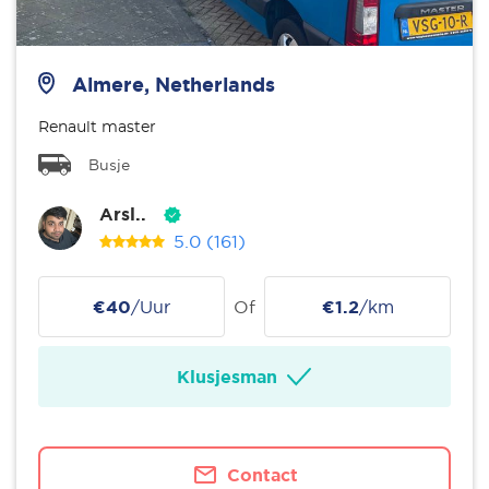
Almere, Netherlands
Renault master
Busje
Arsl..
5.0
(161)
€40
/Uur
Of
€1.2
/km
Klusjesman
Contact