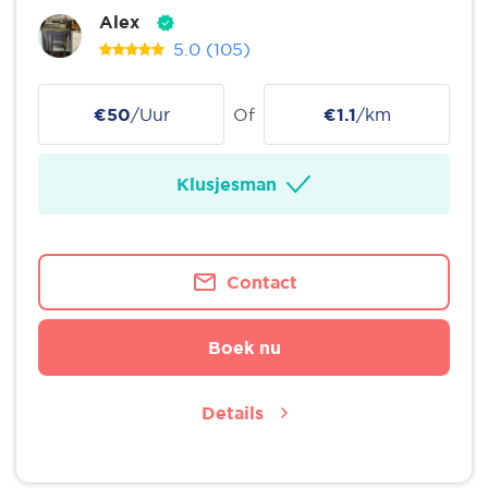
Alex
5.0
(105)
€50
/Uur
Of
€1.1
/km
Klusjesman
Contact
Boek nu
Details