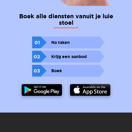
Boek alle diensten vanuit je luie
stoel
01
Na taken
02
Krijg een aanbod
03
Boek