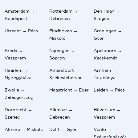
Amsterdam →
Rotterdam →
Den Haag →
Boedapest
Debrecen
Szeged
Utrecht → Pécs
Eindhoven →
Groningen →
Miskolc
Győr
Breda →
Nijmegen →
Apeldoorn →
Veszprém
Sopron
Kecskemét
Haarlem →
Amersfoort →
Arnhem →
Nyíregyháza
Székesfehérvár
Tatabánya
Zwolle →
Maastricht → Eger
Leiden → Pécs
Zalaegerszeg
Dordrecht →
Alkmaar →
Hilversum →
Szeged
Debrecen
Veszprém
Almere → Miskolc
Delft → Győr
Venlo →
Székesfehérvár