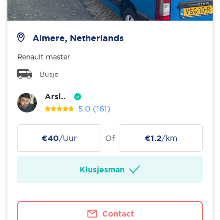
Almere, Netherlands
Renault master
Busje
Arsl..
5.0
(161)
€40
/Uur
Of
€1.2
/km
Klusjesman
Contact