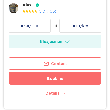
Alex
5.0
(105)
€50
/Uur
Of
€1.1
/km
Klusjesman
Contact
Boek nu
Details