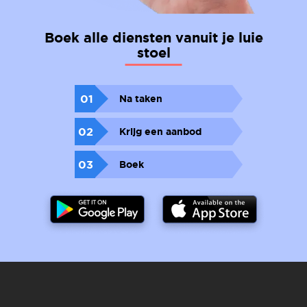
Boek alle diensten vanuit je luie
stoel
01
Na taken
02
Krijg een aanbod
03
Boek