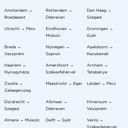
Amsterdam →
Rotterdam →
Den Haag →
Boedapest
Debrecen
Szeged
Utrecht → Pécs
Eindhoven →
Groningen →
Miskolc
Győr
Breda →
Nijmegen →
Apeldoorn →
Veszprém
Sopron
Kecskemét
Haarlem →
Amersfoort →
Arnhem →
Nyíregyháza
Székesfehérvár
Tatabánya
Zwolle →
Maastricht → Eger
Leiden → Pécs
Zalaegerszeg
Dordrecht →
Alkmaar →
Hilversum →
Szeged
Debrecen
Veszprém
Almere → Miskolc
Delft → Győr
Venlo →
Székesfehérvár