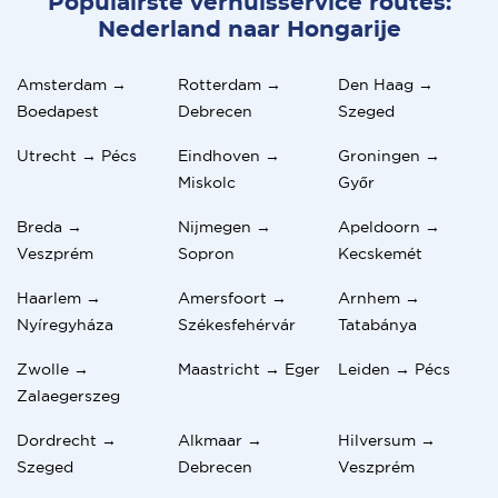
Populairste verhuisservice routes:
Nederland naar Hongarije
Amsterdam →
Rotterdam →
Den Haag →
Boedapest
Debrecen
Szeged
Utrecht → Pécs
Eindhoven →
Groningen →
Miskolc
Győr
Breda →
Nijmegen →
Apeldoorn →
Veszprém
Sopron
Kecskemét
Haarlem →
Amersfoort →
Arnhem →
Nyíregyháza
Székesfehérvár
Tatabánya
Zwolle →
Maastricht → Eger
Leiden → Pécs
Zalaegerszeg
Dordrecht →
Alkmaar →
Hilversum →
Szeged
Debrecen
Veszprém