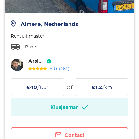
Almere, Netherlands
Renault master
Busje
Arsl..
5.0
(161)
€40
/Uur
Of
€1.2
/km
Klusjesman
Contact