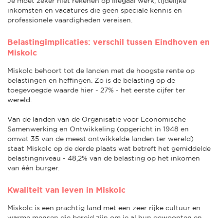
Je moet zeker niet rekenen op illegaal werk, tijdelijke
inkomsten en vacatures die geen speciale kennis en
professionele vaardigheden vereisen.
Belastingimplicaties: verschil tussen Eindhoven en
Miskolc
Miskolc behoort tot de landen met de hoogste rente op
belastingen en heffingen. Zo is de belasting op de
toegevoegde waarde hier - 27% - het eerste cijfer ter
wereld.
Van de landen van de Organisatie voor Economische
Samenwerking en Ontwikkeling (opgericht in 1948 en
omvat 35 van de meest ontwikkelde landen ter wereld)
staat Miskolc op de derde plaats wat betreft het gemiddelde
belastingniveau - 48,2% van de belasting op het inkomen
van één burger.
Kwaliteit van leven in Miskolc
Miskolc is een prachtig land met een zeer rijke cultuur en
warme mensen die bereid zijn om je al hun gewoonten en