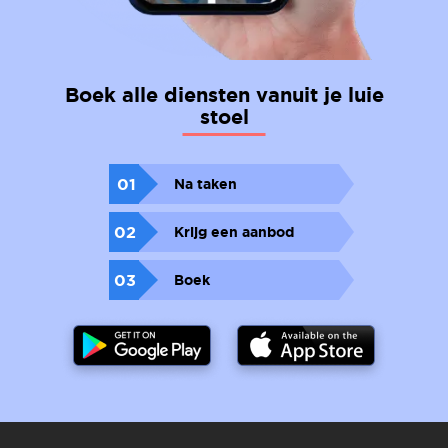
Boek alle diensten vanuit je luie
stoel
01
Na taken
02
Krijg een aanbod
03
Boek