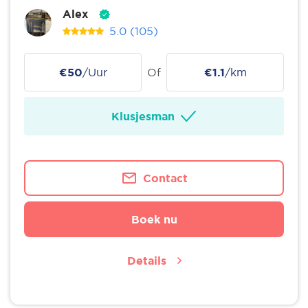
Alex
5.0
(105)
€50
/Uur
Of
€1.1
/km
Klusjesman
Contact
Boek nu
Details