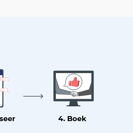
useer
4. Boek