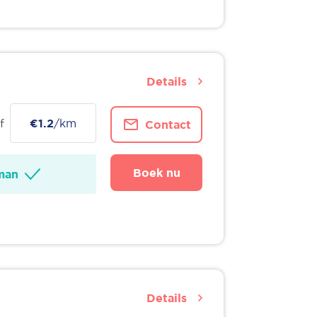
Details
f
€1.2
/km
Contact
Boek nu
man
Details