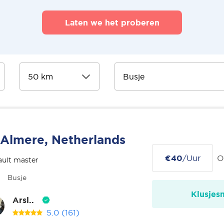
Laten we het proberen
Almere, Netherlands
€40
/Uur
O
ult master
Busje
Klusjes
Arsl..
5.0
(161)