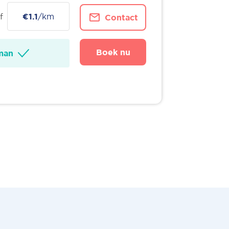
f
€1.1
/km
Contact
Boek nu
man