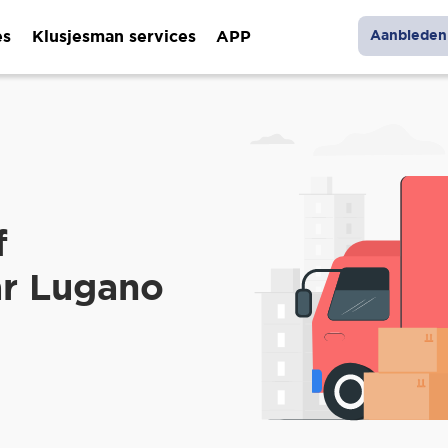
es
Klusjesman services
APP
Aanbieden 
f
ar Lugano