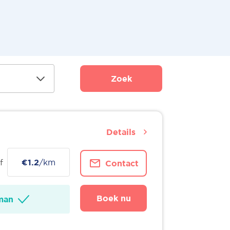
Zoek
Details
f
€1.2
/km
Contact
Boek nu
man