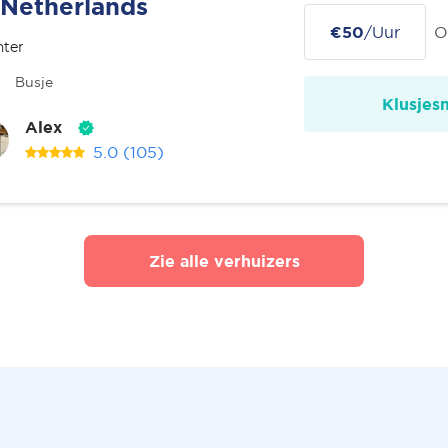
Netherlands
€50
/Uur
O
nter
Busje
Klusjes
Alex
5.0
(105)
Zie alle verhuizers