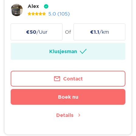
Alex
5.0
(105)
€50
/Uur
Of
€1.1
/km
Klusjesman
Contact
Boek nu
Details