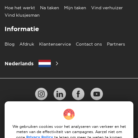
Hoe het werkt
Na taken
Mijn taken
Vind verhuizer
Vind klusjesman
Informatie
Blog
Afdruk
Klantenservice
Contact ons
Partners
Nederlands
Privacy Beleid
10 regels voor succesvol verhuizen
Richtlijnen voor betaling
Algemene Voorwaarden
We gebruiken cookies voor het analyseren van verkeer en het
meten van de effectiviteit van campagnes. Aarzel niet om
Annuleren & terugbetalingen
onze
Privacy Policy
te lezen om meer te weten te komen