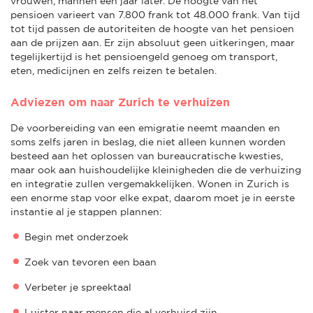
vrouwen, mannen een jaar later. De hoogte van het
pensioen varieert van 7.800 frank tot 48.000 frank. Van tijd
tot tijd passen de autoriteiten de hoogte van het pensioen
aan de prijzen aan. Er zijn absoluut geen uitkeringen, maar
tegelijkertijd is het pensioengeld genoeg om transport,
eten, medicijnen en zelfs reizen te betalen.
Adviezen om naar Zurich te verhuizen
De voorbereiding van een emigratie neemt maanden en
soms zelfs jaren in beslag, die niet alleen kunnen worden
besteed aan het oplossen van bureaucratische kwesties,
maar ook aan huishoudelijke kleinigheden die de verhuizing
en integratie zullen vergemakkelijken. Wonen in Zurich is
een enorme stap voor elke expat, daarom moet je in eerste
instantie al je stappen plannen:
Begin met onderzoek
Zoek van tevoren een baan
Verbeter je spreektaal
Luister naar mensen die al verhuisd zijn