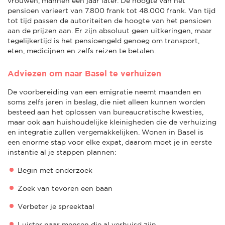
vrouwen, mannen een jaar later. De hoogte van het
pensioen varieert van 7.800 frank tot 48.000 frank. Van tijd
tot tijd passen de autoriteiten de hoogte van het pensioen
aan de prijzen aan. Er zijn absoluut geen uitkeringen, maar
tegelijkertijd is het pensioengeld genoeg om transport,
eten, medicijnen en zelfs reizen te betalen.
Adviezen om naar Basel te verhuizen
De voorbereiding van een emigratie neemt maanden en
soms zelfs jaren in beslag, die niet alleen kunnen worden
besteed aan het oplossen van bureaucratische kwesties,
maar ook aan huishoudelijke kleinigheden die de verhuizing
en integratie zullen vergemakkelijken. Wonen in Basel is
een enorme stap voor elke expat, daarom moet je in eerste
instantie al je stappen plannen:
Begin met onderzoek
Zoek van tevoren een baan
Verbeter je spreektaal
Luister naar mensen die al verhuisd zijn