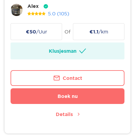
Alex
5.0
(105)
€50
/Uur
Of
€1.1
/km
Klusjesman
Contact
Boek nu
Details