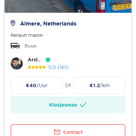
Almere, Netherlands
Renault master
Busje
Arsl..
5.0
(161)
€40
/Uur
Of
€1.2
/km
Klusjesman
Contact