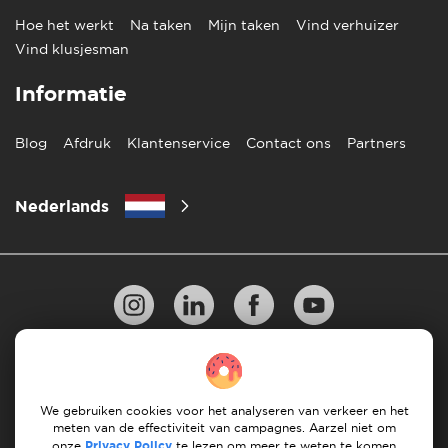
Hoe het werkt
Na taken
Mijn taken
Vind verhuizer
Vind klusjesman
Informatie
Blog
Afdruk
Klantenservice
Contact ons
Partners
Nederlands
Privacy Beleid
10 regels voor succesvol verhuizen
Richtlijnen voor betaling
Algemene Voorwaarden
We gebruiken cookies voor het analyseren van verkeer en het
meten van de effectiviteit van campagnes. Aarzel niet om
Annuleren & terugbetalingen
onze
Privacy Policy
te lezen om meer te weten te komen