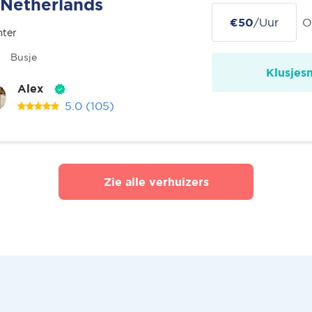
Netherlands
€50
/Uur
O
nter
Busje
Klusjes
Alex
5.0
(105)
Zie alle verhuizers