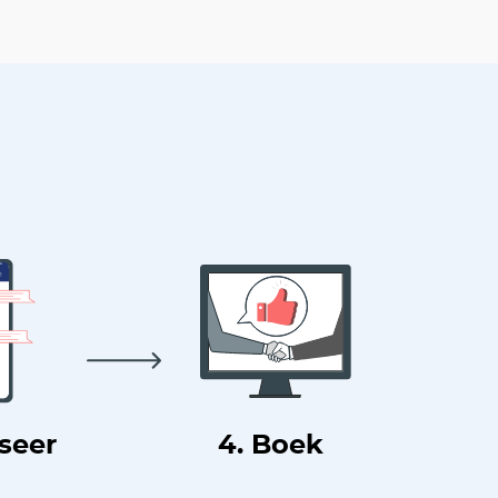
useer
4. Boek