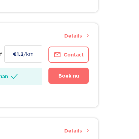
Details
f
€1.2
/km
Contact
Boek nu
man
Details