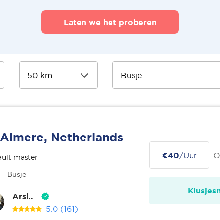
Laten we het proberen
Almere, Netherlands
€40
/Uur
O
ult master
Busje
Klusjes
Arsl..
5.0
(161)