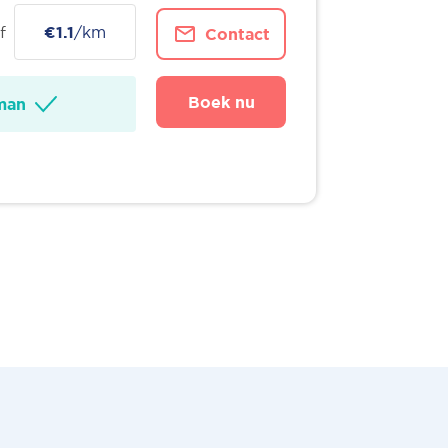
f
€1.1
/km
Contact
Boek nu
man