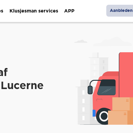
es
Klusjesman services
APP
Aanbieden 
af
 Lucerne