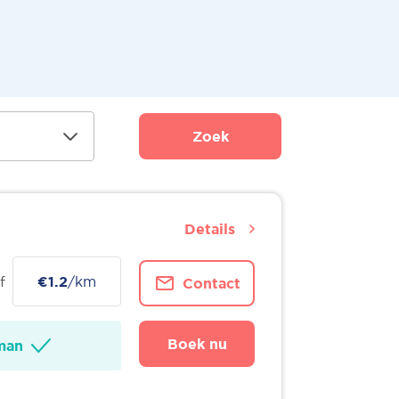
Zoek
Details
f
€1.2
/km
Contact
Boek nu
man