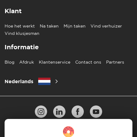
Klant
Hoe het werkt
Na taken
Mijn taken
Vind verhuizer
Vind klusjesman
Informatie
Blog
Afdruk
Klantenservice
Contact ons
Partners
Nederlands
Privacy Beleid
10 regels voor succesvol verhuizen