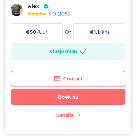
Alex
5.0
(105)
€50
/Uur
Of
€1.1
/km
Klusjesman
Contact
Boek nu
Details