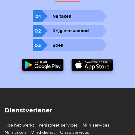
01
Na taken
02
Krijg een aanbod
03
Boek
Dienstverlener
Hoe het werkt
registreet services
Mijn services
Mijn taken
Vind dienst
Onze services