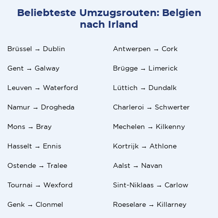
Beliebteste Umzugsrouten: Belgien
nach Irland
Brüssel → Dublin
Antwerpen → Cork
Gent → Galway
Brügge → Limerick
Leuven → Waterford
Lüttich → Dundalk
Namur → Drogheda
Charleroi → Schwerter
Mons → Bray
Mechelen → Kilkenny
Hasselt → Ennis
Kortrijk → Athlone
Ostende → Tralee
Aalst → Navan
Tournai → Wexford
Sint-Niklaas → Carlow
Genk → Clonmel
Roeselare → Killarney