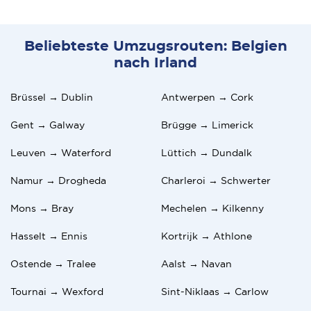
Beliebteste Umzugsrouten: Belgien
nach Irland
Brüssel → Dublin
Antwerpen → Cork
Gent → Galway
Brügge → Limerick
Leuven → Waterford
Lüttich → Dundalk
Namur → Drogheda
Charleroi → Schwerter
Mons → Bray
Mechelen → Kilkenny
Hasselt → Ennis
Kortrijk → Athlone
Ostende → Tralee
Aalst → Navan
Tournai → Wexford
Sint-Niklaas → Carlow