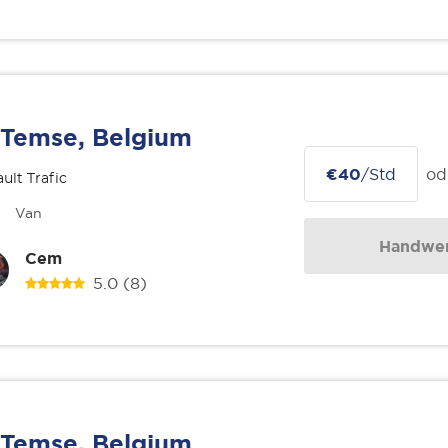
Temse, Belgium
€40
/Std
od
ult Trafic
Van
Handwer
Cem
5.0
(8)
Temse, Belgium