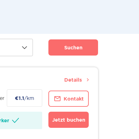
Suchen
Details
er
€1.1
/km
Kontakt
Jetzt buchen
ker