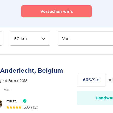
Versuchen wir's
Anderlecht, Belgium
€35
/Std
od
geot Boxer 2018
Van
Handwer
Must..
5.0
(12)