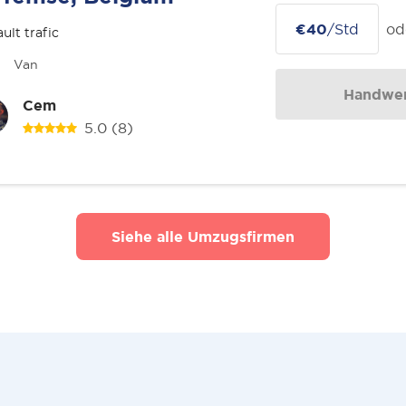
€40
/Std
od
ult trafic
Van
Handwer
Cem
5.0
(8)
Siehe alle Umzugsfirmen