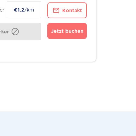
er
€1.2
/km
Kontakt
Jetzt buchen
ker