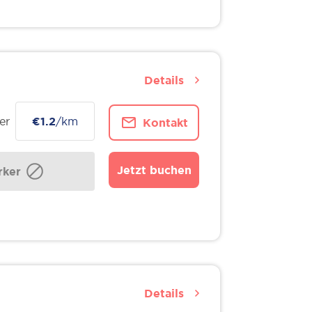
Details
er
€1.2
/km
Kontakt
Jetzt buchen
ker
Details