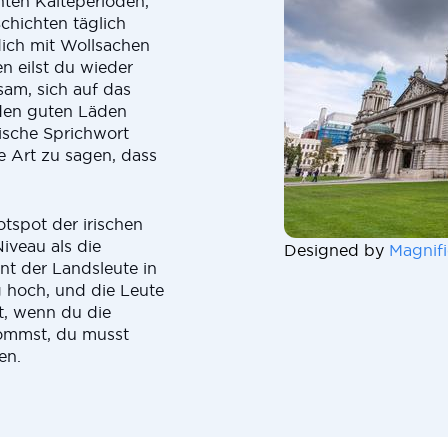
nten Kälteperioden,
Schichten täglich
dich mit Wollsachen
n eilst du wieder
sam, sich auf das
 den guten Läden
ische Sprichwort
ne Art zu sagen, dass
otspot der irischen
iveau als die
Designed by
Magnifi
nt der Landsleute in
g hoch, und die Leute
t, wenn du die
kommst, du musst
en.