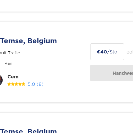
Temse, Belgium
€40
/Std
od
ult Trafic
Van
Handwer
Cem
5.0
(8)
Temse, Belgium