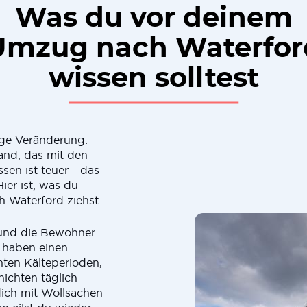
Was du vor deinem
Umzug nach Waterfor
wissen solltest
ge Veränderung.
Land, das mit den
ssen ist teuer - das
ier ist, was du
 Waterford ziehst.
h und die Bewohner
r haben einen
nten Kälteperioden,
hichten täglich
dich mit Wollsachen