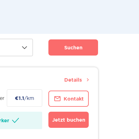
Suchen
Details
er
€1.1
/km
Kontakt
Jetzt buchen
ker