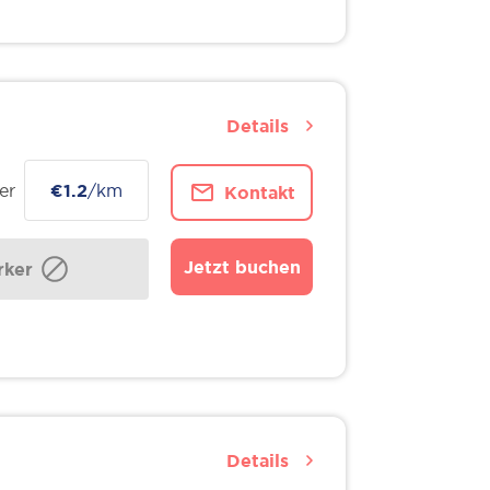
Details
er
€1.2
/km
Kontakt
Jetzt buchen
ker
Details