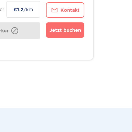
er
€1.2
/km
Kontakt
Jetzt buchen
ker