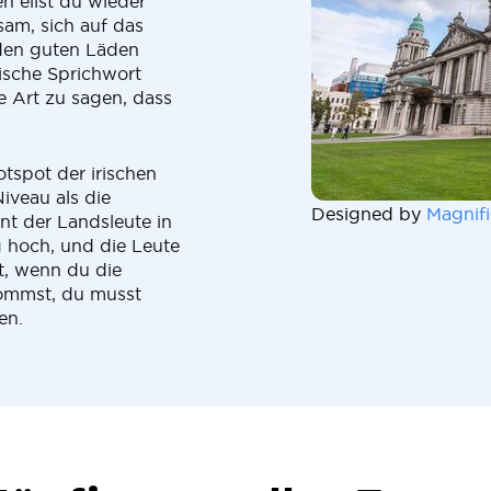
n eilst du wieder
sam, sich auf das
 den guten Läden
ische Sprichwort
ne Art zu sagen, dass
otspot der irischen
iveau als die
Designed by
Magnifi
nt der Landsleute in
g hoch, und die Leute
t, wenn du die
kommst, du musst
en.