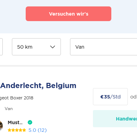
Versuchen wir's
Anderlecht, Belgium
€35
/Std
od
geot Boxer 2018
Van
Handwer
Must..
5.0
(12)