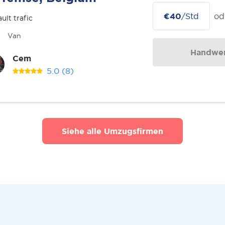
€40
/Std
od
ult trafic
Van
Handwer
Cem
5.0
(8)
Siehe alle Umzugsfirmen