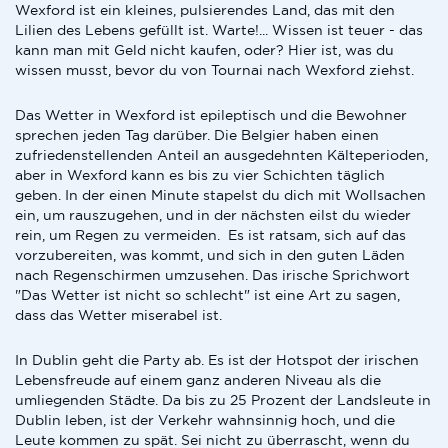
Wexford ist ein kleines, pulsierendes Land, das mit den
Lilien des Lebens gefüllt ist. Warte!... Wissen ist teuer - das
kann man mit Geld nicht kaufen, oder? Hier ist, was du
wissen musst, bevor du von Tournai nach Wexford ziehst.
Das Wetter in Wexford ist epileptisch und die Bewohner
sprechen jeden Tag darüber. Die Belgier haben einen
zufriedenstellenden Anteil an ausgedehnten Kälteperioden,
aber in Wexford kann es bis zu vier Schichten täglich
geben. In der einen Minute stapelst du dich mit Wollsachen
ein, um rauszugehen, und in der nächsten eilst du wieder
rein, um Regen zu vermeiden. Es ist ratsam, sich auf das
vorzubereiten, was kommt, und sich in den guten Läden
nach Regenschirmen umzusehen. Das irische Sprichwort
"Das Wetter ist nicht so schlecht" ist eine Art zu sagen,
dass das Wetter miserabel ist.
In Dublin geht die Party ab. Es ist der Hotspot der irischen
Lebensfreude auf einem ganz anderen Niveau als die
umliegenden Städte. Da bis zu 25 Prozent der Landsleute in
Dublin leben, ist der Verkehr wahnsinnig hoch, und die
Leute kommen zu spät. Sei nicht zu überrascht, wenn du