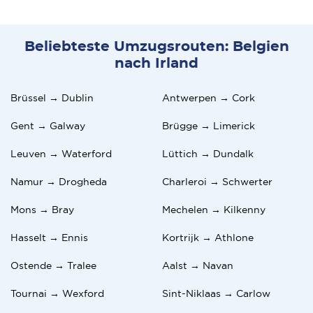
Beliebteste Umzugsrouten: Belgien
nach Irland
Brüssel → Dublin
Antwerpen → Cork
Gent → Galway
Brügge → Limerick
Leuven → Waterford
Lüttich → Dundalk
Namur → Drogheda
Charleroi → Schwerter
Mons → Bray
Mechelen → Kilkenny
Hasselt → Ennis
Kortrijk → Athlone
Ostende → Tralee
Aalst → Navan
Tournai → Wexford
Sint-Niklaas → Carlow