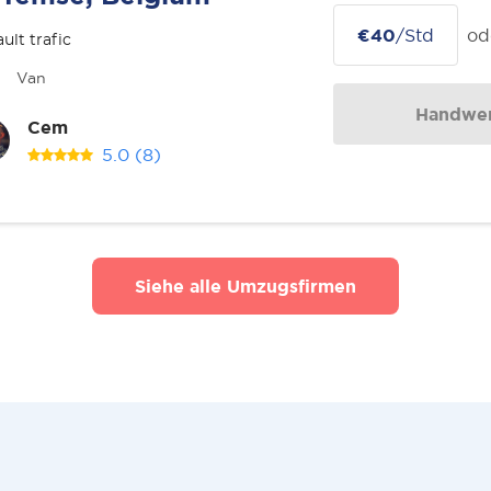
€40
/Std
od
ult trafic
Van
Handwer
Cem
5.0
(8)
Siehe alle Umzugsfirmen