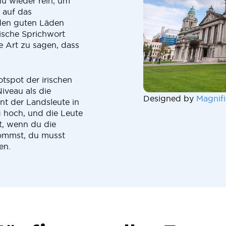
du wieder rein, um
 auf das
 den guten Läden
ische Sprichwort
ne Art zu sagen, dass
otspot der irischen
iveau als die
Designed by
Magnifi
nt der Landsleute in
g hoch, und die Leute
t, wenn du die
kommst, du musst
en.