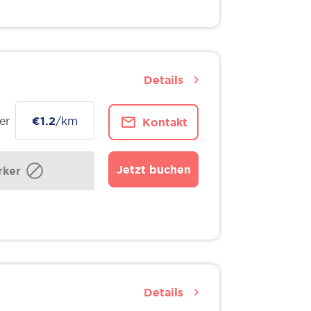
Details
er
€1.2
/km
Kontakt
Jetzt buchen
ker
Details