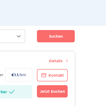
Suchen
Details
er
€1.1
/km
Kontakt
Jetzt buchen
ker