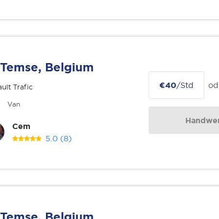
Temse, Belgium
€40
/Std
od
ult Trafic
Van
Handwer
Cem
5.0
(8)
Temse, Belgium