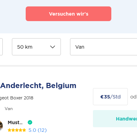
Versuchen wir's
Anderlecht, Belgium
€35
/Std
od
geot Boxer 2018
Van
Handwer
Must..
5.0
(12)