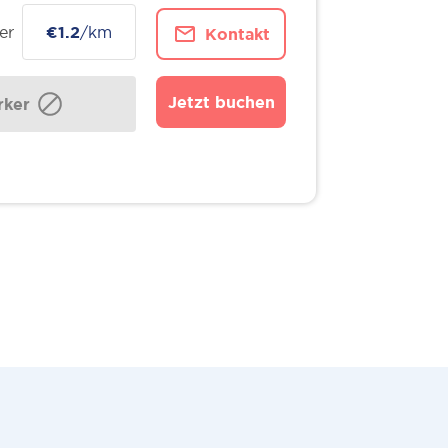
er
€1.2
/km
Kontakt
Jetzt buchen
ker