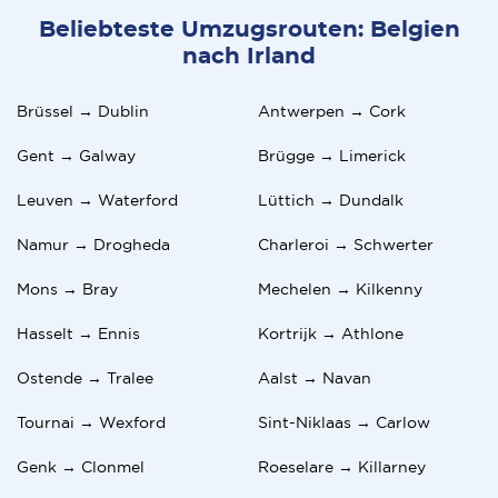
Beliebteste Umzugsrouten: Belgien
nach Irland
Brüssel → Dublin
Antwerpen → Cork
Gent → Galway
Brügge → Limerick
Leuven → Waterford
Lüttich → Dundalk
Namur → Drogheda
Charleroi → Schwerter
Mons → Bray
Mechelen → Kilkenny
Hasselt → Ennis
Kortrijk → Athlone
Ostende → Tralee
Aalst → Navan
Tournai → Wexford
Sint-Niklaas → Carlow
Genk → Clonmel
Roeselare → Killarney