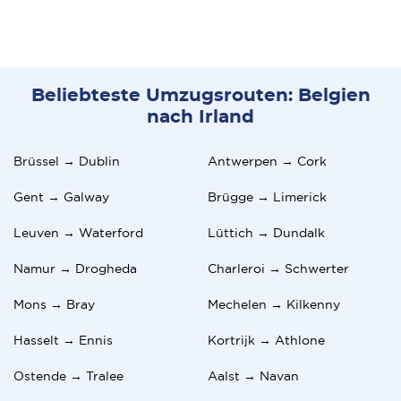
Beliebteste Umzugsrouten: Belgien
nach Irland
Brüssel → Dublin
Antwerpen → Cork
Gent → Galway
Brügge → Limerick
Leuven → Waterford
Lüttich → Dundalk
Namur → Drogheda
Charleroi → Schwerter
Mons → Bray
Mechelen → Kilkenny
Hasselt → Ennis
Kortrijk → Athlone
Ostende → Tralee
Aalst → Navan