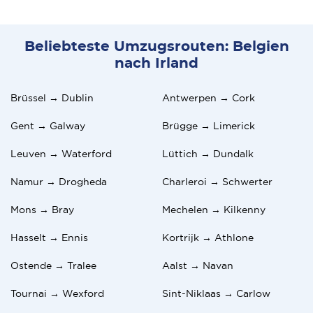
Beliebteste Umzugsrouten: Belgien
nach Irland
Brüssel → Dublin
Antwerpen → Cork
Gent → Galway
Brügge → Limerick
Leuven → Waterford
Lüttich → Dundalk
Namur → Drogheda
Charleroi → Schwerter
Mons → Bray
Mechelen → Kilkenny
Hasselt → Ennis
Kortrijk → Athlone
Ostende → Tralee
Aalst → Navan
Tournai → Wexford
Sint-Niklaas → Carlow