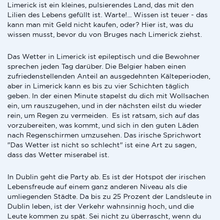
Limerick ist ein kleines, pulsierendes Land, das mit den
Lilien des Lebens gefüllt ist. Warte!... Wissen ist teuer - das
kann man mit Geld nicht kaufen, oder? Hier ist, was du
wissen musst, bevor du von Bruges nach Limerick ziehst.
Das Wetter in Limerick ist epileptisch und die Bewohner
sprechen jeden Tag darüber. Die Belgier haben einen
zufriedenstellenden Anteil an ausgedehnten Kälteperioden,
aber in Limerick kann es bis zu vier Schichten täglich
geben. In der einen Minute stapelst du dich mit Wollsachen
ein, um rauszugehen, und in der nächsten eilst du wieder
rein, um Regen zu vermeiden. Es ist ratsam, sich auf das
vorzubereiten, was kommt, und sich in den guten Läden
nach Regenschirmen umzusehen. Das irische Sprichwort
"Das Wetter ist nicht so schlecht" ist eine Art zu sagen,
dass das Wetter miserabel ist.
In Dublin geht die Party ab. Es ist der Hotspot der irischen
Lebensfreude auf einem ganz anderen Niveau als die
umliegenden Städte. Da bis zu 25 Prozent der Landsleute in
Dublin leben, ist der Verkehr wahnsinnig hoch, und die
Leute kommen zu spät. Sei nicht zu überrascht, wenn du