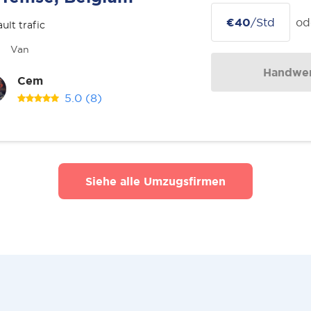
€40
/Std
od
ult trafic
Van
Handwer
Cem
5.0
(8)
Siehe alle Umzugsfirmen