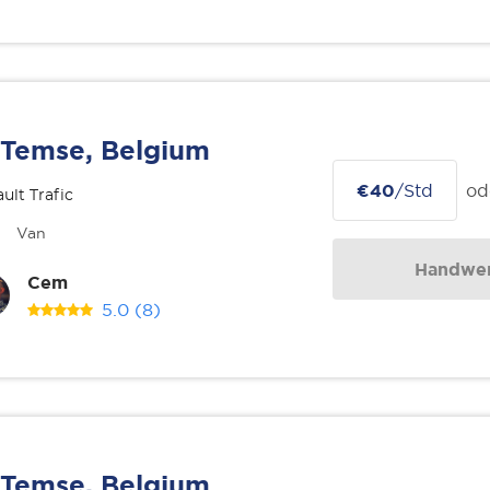
Temse, Belgium
€40
/Std
od
ult Trafic
Van
Handwer
Cem
5.0
(8)
Temse, Belgium