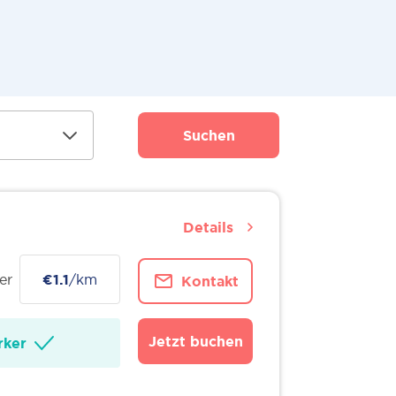
Suchen
Details
er
€1.1
/km
Kontakt
Jetzt buchen
ker