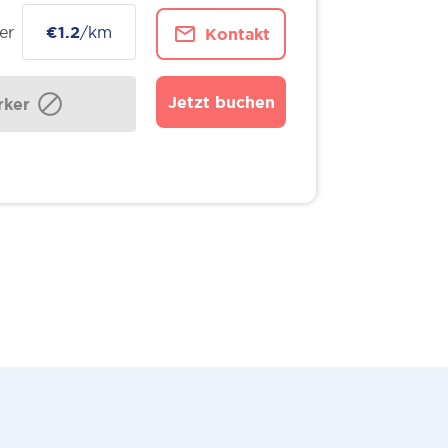
er
€1.2
/km
Kontakt
Jetzt buchen
ker