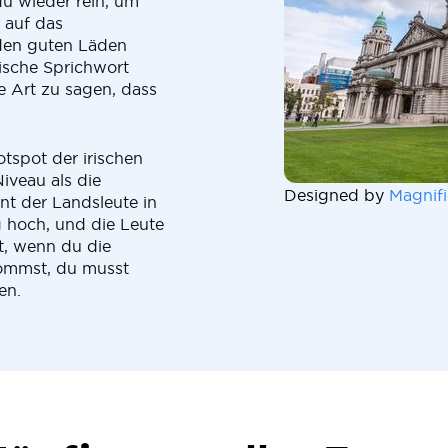
du wieder rein, um
 auf das
 den guten Läden
ische Sprichwort
ne Art zu sagen, dass
otspot der irischen
iveau als die
Designed by
Magnifi
nt der Landsleute in
g hoch, und die Leute
t, wenn du die
kommst, du musst
en.