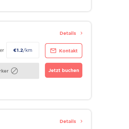
Details
er
€1.2
/km
Kontakt
Jetzt buchen
ker
Details