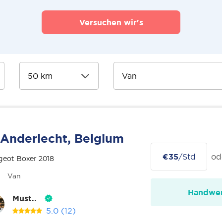
Versuchen wir's
Anderlecht, Belgium
€35
/Std
od
geot Boxer 2018
Van
Handwer
Must..
5.0
(12)