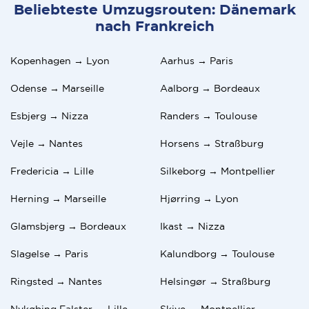
Beliebteste Umzugsrouten: Dänemark
nach Frankreich
Kopenhagen → Lyon
Aarhus → Paris
Odense → Marseille
Aalborg → Bordeaux
Esbjerg → Nizza
Randers → Toulouse
Vejle → Nantes
Horsens → Straßburg
Fredericia → Lille
Silkeborg → Montpellier
Herning → Marseille
Hjørring → Lyon
Glamsbjerg → Bordeaux
Ikast → Nizza
Slagelse → Paris
Kalundborg → Toulouse
Ringsted → Nantes
Helsingør → Straßburg
Nykøbing Falster → Lille
Skive → Montpellier