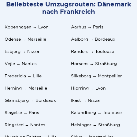
Beliebteste Umzugsrouten: Dänemark
nach Frankreich
Kopenhagen → Lyon
Aarhus → Paris
Odense → Marseille
Aalborg → Bordeaux
Esbjerg → Nizza
Randers → Toulouse
Vejle → Nantes
Horsens → Straßburg
Fredericia → Lille
Silkeborg → Montpellier
Herning → Marseille
Hjørring → Lyon
Glamsbjerg → Bordeaux
Ikast → Nizza
Slagelse → Paris
Kalundborg → Toulouse
Ringsted → Nantes
Helsingør → Straßburg
Nykøbing Falster → Lille
Skive → Montpellier