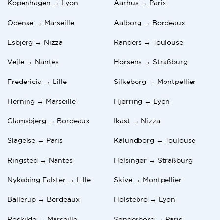
Kopenhagen → Lyon
Aarhus → Paris
Odense → Marseille
Aalborg → Bordeaux
Esbjerg → Nizza
Randers → Toulouse
Vejle → Nantes
Horsens → Straßburg
Fredericia → Lille
Silkeborg → Montpellier
Herning → Marseille
Hjørring → Lyon
Glamsbjerg → Bordeaux
Ikast → Nizza
Slagelse → Paris
Kalundborg → Toulouse
Ringsted → Nantes
Helsingør → Straßburg
Nykøbing Falster → Lille
Skive → Montpellier
Ballerup → Bordeaux
Holstebro → Lyon
Roskilde → Marseille
Sønderborg → Paris