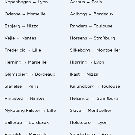
Kopenhagen → Lyon
Aarhus → Paris
Odense → Marseille
Aalborg → Bordeaux
Esbjerg → Nizza
Randers → Toulouse
Vejle → Nantes
Horsens → Straßburg
Fredericia → Lille
Silkeborg → Montpellier
Herning → Marseille
Hjørring → Lyon
Glamsbjerg → Bordeaux
Ikast → Nizza
Slagelse → Paris
Kalundborg → Toulouse
Ringsted → Nantes
Helsingør → Straßburg
Nykøbing Falster → Lille
Skive → Montpellier
Ballerup → Bordeaux
Holstebro → Lyon
Roskilde → Marseille
Sønderborg → Paris