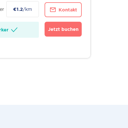
er
€1.2
/km
Kontakt
Jetzt buchen
ker