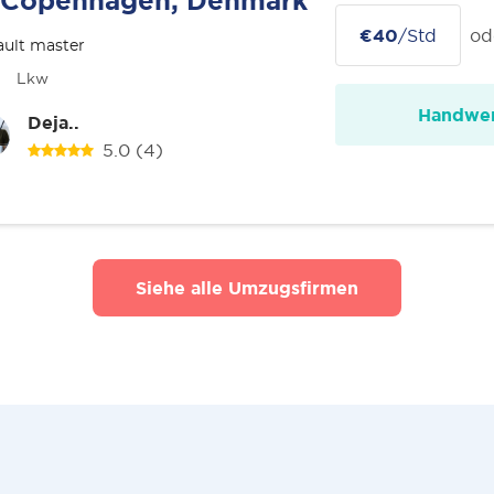
Copenhagen, Denmark
€40
/Std
od
ult master
Lkw
Handwer
Deja..
5.0
(4)
Siehe alle Umzugsfirmen