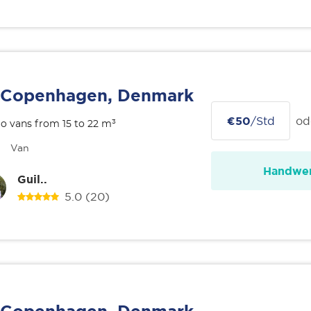
Copenhagen, Denmark
€50
/Std
od
o vans from 15 to 22 m³
Van
Handwer
Guil..
5.0
(20)