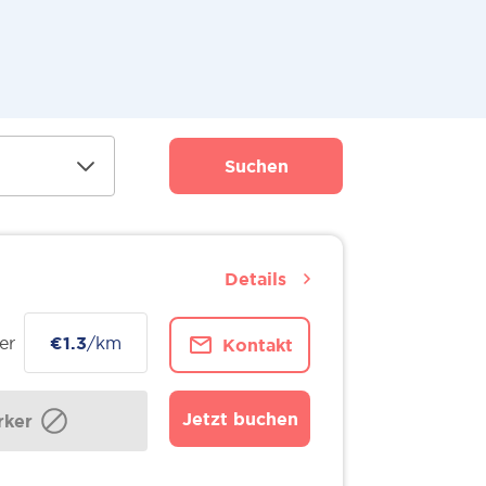
Suchen
Details
er
€1.3
/km
Kontakt
Jetzt buchen
ker