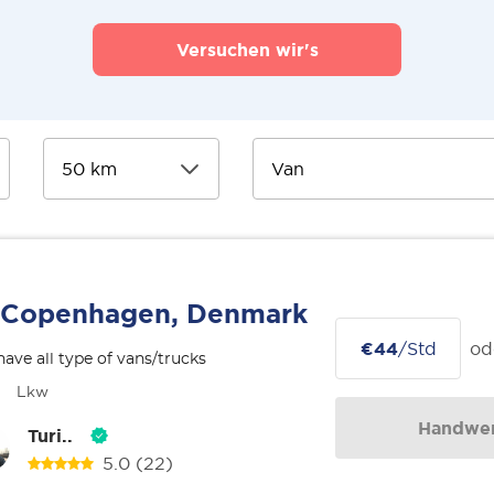
Versuchen wir's
Copenhagen, Denmark
€44
/Std
od
ave all type of vans/trucks
Lkw
Handwer
Turi..
5.0
(22)