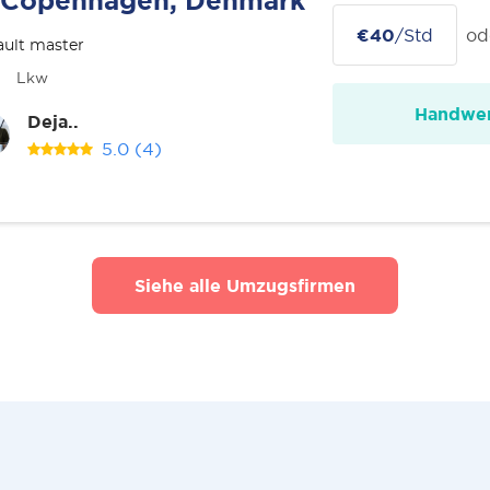
Copenhagen, Denmark
€40
/Std
od
ult master
Lkw
Handwer
Deja..
5.0
(4)
Siehe alle Umzugsfirmen