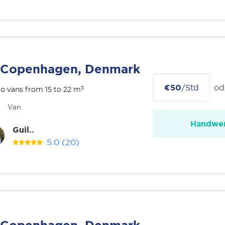
Copenhagen, Denmark
€50
/Std
od
o vans from 15 to 22 m³
Van
Handwer
Guil..
5.0
(20)