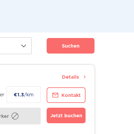
Suchen
Details
er
€1.3
/km
Kontakt
Jetzt buchen
ker