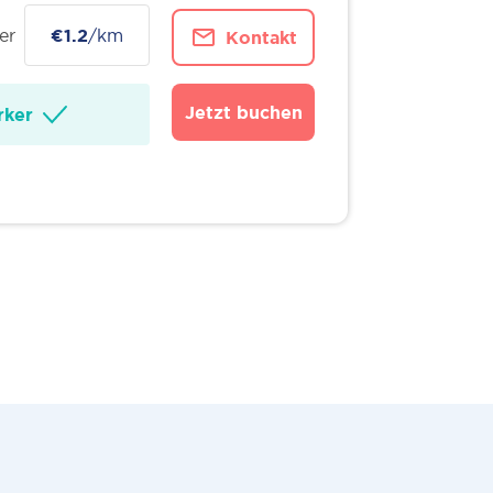
er
€1.2
/km
Kontakt
Jetzt buchen
ker