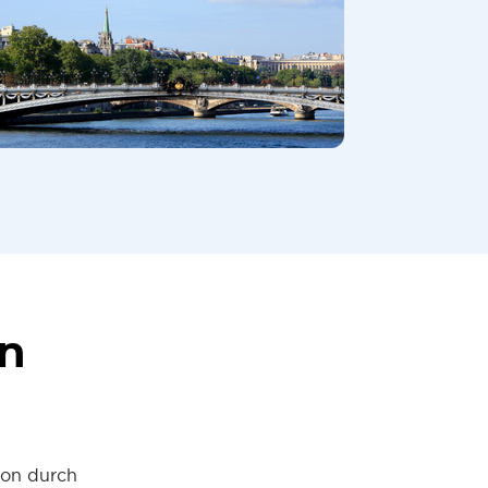
en
ion durch