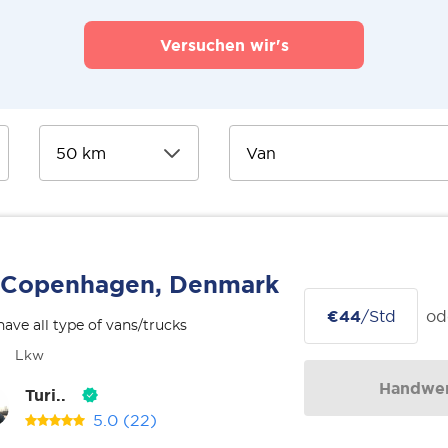
Versuchen wir's
Copenhagen, Denmark
€44
/Std
od
ave all type of vans/trucks
Lkw
Handwer
Turi..
5.0
(22)