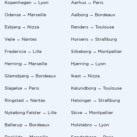
Kopenhagen → Lyon
Aarhus → Paris
Odense → Marseille
Aalborg → Bordeaux
Esbjerg → Nizza
Randers → Toulouse
Vejle → Nantes
Horsens → Straßburg
Fredericia → Lille
Silkeborg → Montpellier
Herning → Marseille
Hjørring → Lyon
Glamsbjerg → Bordeaux
Ikast → Nizza
Slagelse → Paris
Kalundborg → Toulouse
Ringsted → Nantes
Helsingør → Straßburg
Nykøbing Falster → Lille
Skive → Montpellier
Ballerup → Bordeaux
Holstebro → Lyon
Roskilde → Marseille
Sønderborg → Paris