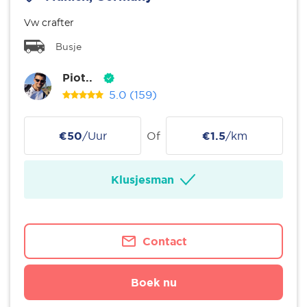
Vw crafter
Busje
Piot..
5.0
(159)
€50
/Uur
Of
€1.5
/km
Klusjesman
Contact
Boek nu