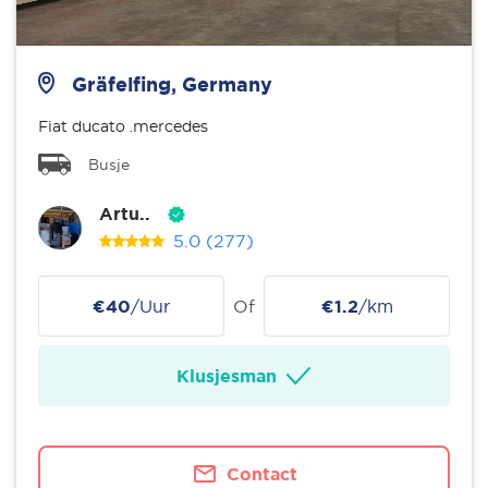
Gräfelfing, Germany
Fiat ducato .mercedes
Busje
Artu..
5.0
(277)
€40
/Uur
Of
€1.2
/km
Klusjesman
Contact