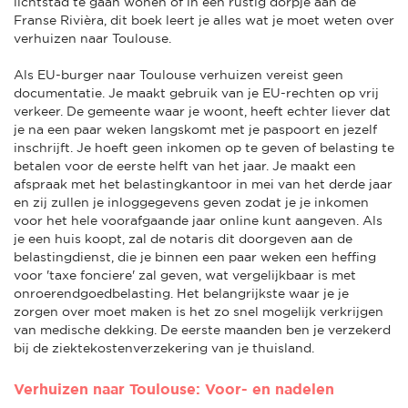
lichtstad te gaan wonen of in een rustig dorpje aan de
Franse Rivièra, dit boek leert je alles wat je moet weten over
verhuizen naar Toulouse.
Als EU-burger naar Toulouse verhuizen vereist geen
documentatie. Je maakt gebruik van je EU-rechten op vrij
verkeer. De gemeente waar je woont, heeft echter liever dat
je na een paar weken langskomt met je paspoort en jezelf
inschrijft. Je hoeft geen inkomen op te geven of belasting te
betalen voor de eerste helft van het jaar. Je maakt een
afspraak met het belastingkantoor in mei van het derde jaar
en zij zullen je inloggegevens geven zodat je je inkomen
voor het hele voorafgaande jaar online kunt aangeven. Als
je een huis koopt, zal de notaris dit doorgeven aan de
belastingdienst, die je binnen een paar weken een heffing
voor 'taxe fonciere' zal geven, wat vergelijkbaar is met
onroerendgoedbelasting. Het belangrijkste waar je je
zorgen over moet maken is het zo snel mogelijk verkrijgen
van medische dekking. De eerste maanden ben je verzekerd
bij de ziektekostenverzekering van je thuisland.
Verhuizen naar Toulouse: Voor- en nadelen