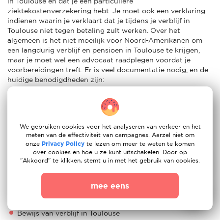
in Toulouse en dat je een particuliere
ziektekostenverzekering hebt. Je moet ook een verklaring
indienen waarin je verklaart dat je tijdens je verblijf in
Toulouse niet tegen betaling zult werken. Over het
algemeen is het niet moeilijk voor Noord-Amerikanen om
een langdurig verblijf en pensioen in Toulouse te krijgen,
maar je moet wel een advocaat raadplegen voordat je
voorbereidingen treft. Er is veel documentatie nodig, en de
huidige benodigdheden zijn:
Een paspoort dat is ondertekend en nog drie maanden
geldig is na de laatste dag van het verblijf
Een pasfoto die op het formulier is geplakt/geplakt
We gebruiken cookies voor het analyseren van verkeer en het
meten van de effectiviteit van campagnes. Aarzel niet om
Een geldig paspoort
onze
Privacy Policy
te lezen om meer te weten te komen
over cookies en hoe u ze kunt uitschakelen. Door op
Inkomensdocumentatie
"Akkoord" te klikken, stemt u in met het gebruik van cookies.
Een ondertekend en leesbaar ingevuld aanvraagformulier
mee eens
Documenten van ziektekostenverzekering
Bewijs van verblijf in Toulouse