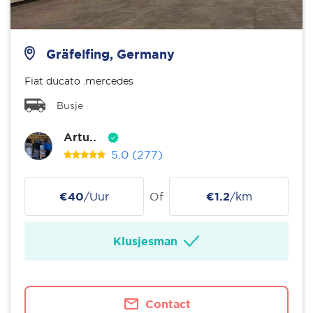
Gräfelfing, Germany
Fiat ducato .mercedes
Busje
Artu..
5.0
(277)
€40
/Uur
Of
€1.2
/km
Klusjesman
Contact