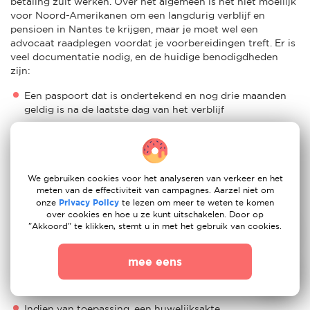
betaling zult werken. Over het algemeen is het niet moeilijk
voor Noord-Amerikanen om een langdurig verblijf en
pensioen in Nantes te krijgen, maar je moet wel een
advocaat raadplegen voordat je voorbereidingen treft. Er is
veel documentatie nodig, en de huidige benodigdheden
zijn:
Een paspoort dat is ondertekend en nog drie maanden
geldig is na de laatste dag van het verblijf
Een pasfoto die op het formulier is geplakt/geplakt
Een geldig paspoort
We gebruiken cookies voor het analyseren van verkeer en het
Inkomensdocumentatie
meten van de effectiviteit van campagnes. Aarzel niet om
onze
Privacy Policy
te lezen om meer te weten te komen
Een ondertekend en leesbaar ingevuld aanvraagformulier
over cookies en hoe u ze kunt uitschakelen. Door op
"Akkoord" te klikken, stemt u in met het gebruik van cookies.
Documenten van ziektekostenverzekering
Bewijs van verblijf in Nantes
mee eens
Brief waarin u belooft geen werk te zoeken in Nantes
Indien van toepassing, een huwelijksakte