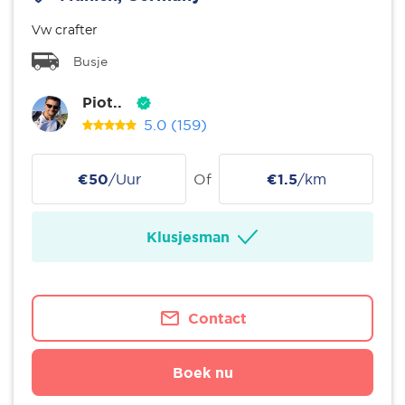
Vw crafter
Busje
Piot..
5.0
(159)
€50
/Uur
Of
€1.5
/km
Klusjesman
Contact
Boek nu