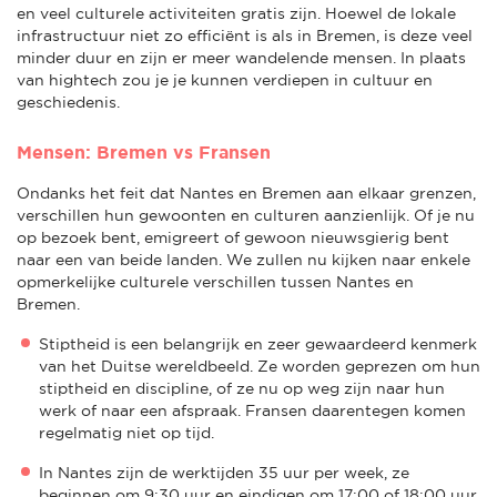
en veel culturele activiteiten gratis zijn. Hoewel de lokale
infrastructuur niet zo efficiënt is als in Bremen, is deze veel
minder duur en zijn er meer wandelende mensen. In plaats
van hightech zou je je kunnen verdiepen in cultuur en
geschiedenis.
Mensen: Bremen vs Fransen
Ondanks het feit dat Nantes en Bremen aan elkaar grenzen,
verschillen hun gewoonten en culturen aanzienlijk. Of je nu
op bezoek bent, emigreert of gewoon nieuwsgierig bent
naar een van beide landen. We zullen nu kijken naar enkele
opmerkelijke culturele verschillen tussen Nantes en
Bremen.
Stiptheid is een belangrijk en zeer gewaardeerd kenmerk
van het Duitse wereldbeeld. Ze worden geprezen om hun
stiptheid en discipline, of ze nu op weg zijn naar hun
werk of naar een afspraak. Fransen daarentegen komen
regelmatig niet op tijd.
In Nantes zijn de werktijden 35 uur per week, ze
beginnen om 9:30 uur en eindigen om 17:00 of 18:00 uur,