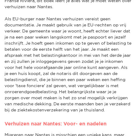
Franse Rivièra, dit boek leert je alles wat je moet weten over
verhuizen naar Nantes.
Als EU-burger naar Nantes verhuizen vereist geen
documentatie. Je maakt gebruik van je EU-rechten op vrij
verkeer. De gemeente waar je woont, heeft echter liever dat
je na een paar weken langskomt met je paspoort en jezelf
inschrijft. Je hoeft geen inkomen op te geven of belasting te
betalen voor de eerste helft van het jaar. Je maakt een
afspraak met het belastingkantoor in mei van het derde jaar
en zij zullen je inloggegevens geven zodat je je inkomen
voor het hele voorafgaande jaar online kunt aangeven. Als
je een huis koopt, zal de notaris dit doorgeven aan de
belastingdienst, die je binnen een paar weken een heffing
voor 'taxe fonciere' zal geven, wat vergelijkbaar is met
onroerendgoedbelasting. Het belangrijkste waar je je
zorgen over moet maken is het zo snel mogelijk verkrijgen
van medische dekking. De eerste maanden ben je verzekerd
bij de ziektekostenverzekering van je thuisland.
Verhuizen naar Nantes: Voor- en nadelen
Migreren naar Nantes is misschien een unieke kans, maar