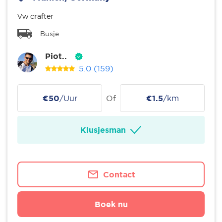
Vw crafter
Busje
Piot..
5.0
(159)
€50
/Uur
Of
€1.5
/km
Klusjesman
Contact
Boek nu