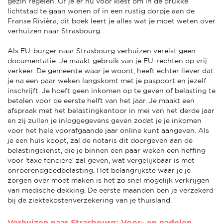
gezin regelen. Of je er nu voor kiest om in de drukke
lichtstad te gaan wonen of in een rustig dorpje aan de
Franse Rivièra, dit boek leert je alles wat je moet weten over
verhuizen naar Strasbourg.
Als EU-burger naar Strasbourg verhuizen vereist geen
documentatie. Je maakt gebruik van je EU-rechten op vrij
verkeer. De gemeente waar je woont, heeft echter liever dat
je na een paar weken langskomt met je paspoort en jezelf
inschrijft. Je hoeft geen inkomen op te geven of belasting te
betalen voor de eerste helft van het jaar. Je maakt een
afspraak met het belastingkantoor in mei van het derde jaar
en zij zullen je inloggegevens geven zodat je je inkomen
voor het hele voorafgaande jaar online kunt aangeven. Als
je een huis koopt, zal de notaris dit doorgeven aan de
belastingdienst, die je binnen een paar weken een heffing
voor 'taxe fonciere' zal geven, wat vergelijkbaar is met
onroerendgoedbelasting. Het belangrijkste waar je je
zorgen over moet maken is het zo snel mogelijk verkrijgen
van medische dekking. De eerste maanden ben je verzekerd
bij de ziektekostenverzekering van je thuisland.
Verhuizen naar Strasbourg: Voor- en nadelen