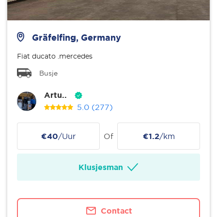
Gräfelfing, Germany
Fiat ducato .mercedes
Busje
Artu..
5.0
(277)
€40
/Uur
Of
€1.2
/km
Klusjesman
Contact