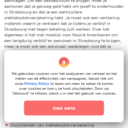
aanvragen. Om een bezoekvisum te krijgen, moet je
aantonen dat je genoeg geld hebt om jezelf te onderhouden
in Strasbourg en dat je een particuliere
ziektekostenverzekering hebt. Je moet ook een verklaring
indienen waarin je verklaart dat je tijdens je verblijf in
Strasbourg niet tegen betaling zult werken. Over het
algemeen is het niet moeilijk voor Noord-Amerikanen om
een langdurig verblijf en pensioen in Strasbourg te krijgen,
maar je moet wel een advocaat raadplegen voordat je
voorbereidingen treft. Er is veel documentatie nodig, en de
huidige benodigdheden zijn:
Een paspoort dat is ondertekend en nog drie maanden
geldig is na de laatste dag van het verblijf
We gebruiken cookies voor het analyseren van verkeer en het
meten van de effectiviteit van campagnes. Aarzel niet om
Een pasfoto die op het formulier is geplakt/geplakt
onze
Privacy Policy
te lezen om meer te weten te komen
over cookies en hoe u ze kunt uitschakelen. Door op
"Akkoord" te klikken, stemt u in met het gebruik van cookies.
Een geldig paspoort
Inkomensdocumentatie
mee eens
Een ondertekend en leesbaar ingevuld aanvraagformulier
Documenten van ziektekostenverzekering