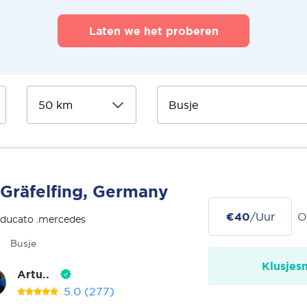
Laten we het proberen
Gräfelfing, Germany
€40
/Uur
O
 ducato .mercedes
Busje
Klusjes
Artu..
5.0
(277)