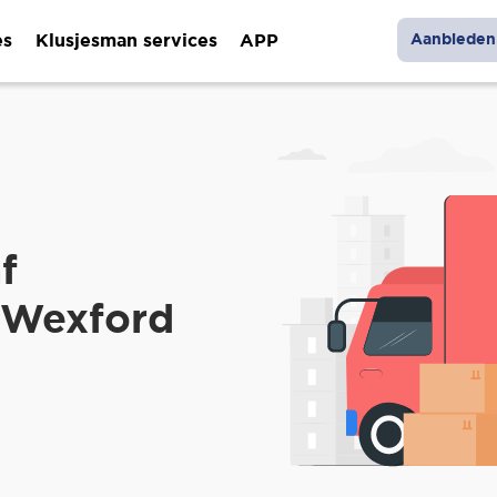
es
Klusjesman services
APP
Aanbieden 
f
r Wexford