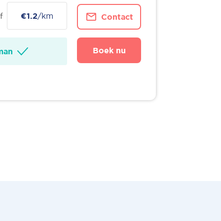
f
€1.2
/km
Contact
Boek nu
man