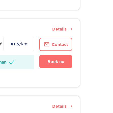
Details
f
€1.5
/km
Contact
Boek nu
man
Details