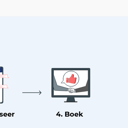
useer
4. Boek