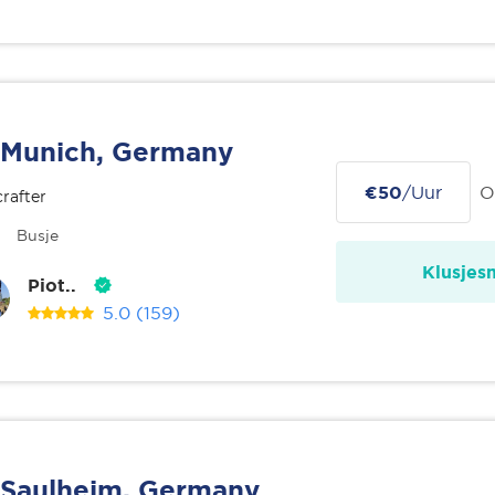
Munich, Germany
€50
/Uur
O
rafter
Busje
Klusjes
Piot..
5.0
(159)
Saulheim, Germany