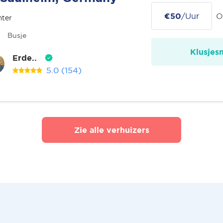
€50
/Uur
O
nter
Busje
Klusjes
Erde..
5.0
(154)
Zie alle verhuizers