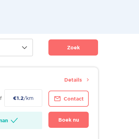
Zoek
Details
f
€1.2
/km
Contact
Boek nu
man