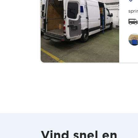
spri
Vind snel en