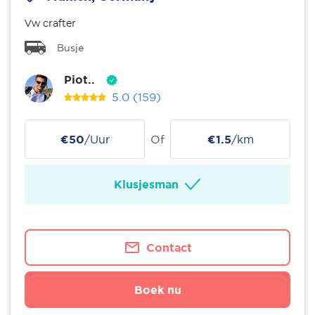
Vw crafter
Busje
Piot..
5.0
(159)
€50
/Uur
Of
€1.5
/km
Klusjesman
Contact
Boek nu