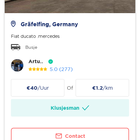
Gräfelfing, Germany
Fiat ducato .mercedes
Busje
Artu..
5.0
(277)
€40
/Uur
Of
€1.2
/km
Klusjesman
Contact