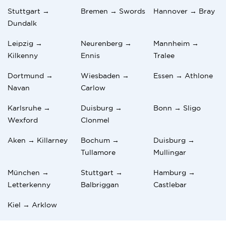
Stuttgart →
Bremen → Swords
Hannover → Bray
Dundalk
Leipzig →
Neurenberg →
Mannheim →
Kilkenny
Ennis
Tralee
Dortmund →
Wiesbaden →
Essen → Athlone
Navan
Carlow
Karlsruhe →
Duisburg →
Bonn → Sligo
Wexford
Clonmel
Aken → Killarney
Bochum →
Duisburg →
Tullamore
Mullingar
München →
Stuttgart →
Hamburg →
Letterkenny
Balbriggan
Castlebar
Kiel → Arklow