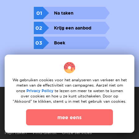
01
Na taken
02
Krijg een aanbod
03
Boek
We gebruiken cookies voor het analyseren van verkeer en het
meten van de effectiviteit van campagnes. Aarzel niet om
onze
Privacy Policy
te lezen om meer te weten te komen
over cookies en hoe u ze kunt uitschakelen. Door op
"Akkoord" te klikken, stemt u in met het gebruik van cookies.
Dienstverlener
mee eens
Hoe het werkt
registreet services
Mijn services
Mijn taken
Vind dienst
Onze services