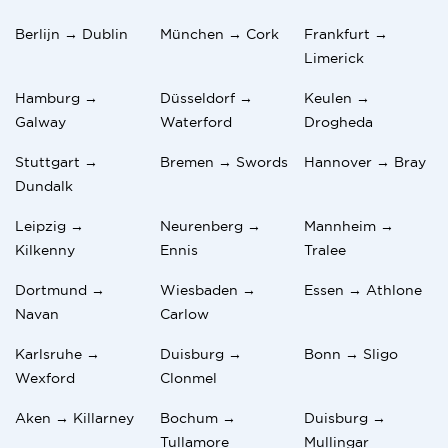
Berlijn → Dublin
München → Cork
Frankfurt →
Limerick
Hamburg →
Düsseldorf →
Keulen →
Galway
Waterford
Drogheda
Stuttgart →
Bremen → Swords
Hannover → Bray
Dundalk
Leipzig →
Neurenberg →
Mannheim →
Kilkenny
Ennis
Tralee
Dortmund →
Wiesbaden →
Essen → Athlone
Navan
Carlow
Karlsruhe →
Duisburg →
Bonn → Sligo
Wexford
Clonmel
Aken → Killarney
Bochum →
Duisburg →
Tullamore
Mullingar