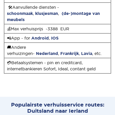
🛠Aanvullende diensten -
schoonmaak
,
klusjesman
,
(de-)montage van
meubels
💰Max verhuisprijs -3388 EUR
📲App - for
Android
,
IOS
🚚Andere
verhuizingen-
Nederland
,
Frankrijk
,
Lavia
, etc.
💳Betaalsystemen - pin en creditcard,
internetbankieren Sofort, Ideal, contant geld
Populairste verhuisservice routes:
Duitsland naar Ierland