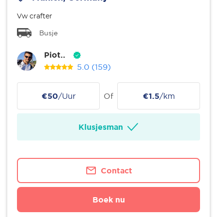
Vw crafter
Busje
Piot..
5.0
(159)
€50
/Uur
Of
€1.5
/km
Klusjesman
Contact
Boek nu