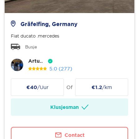
Gräfelfing, Germany
Fiat ducato .mercedes
Busje
Artu..
5.0
(277)
€40
/Uur
Of
€1.2
/km
Klusjesman
Contact