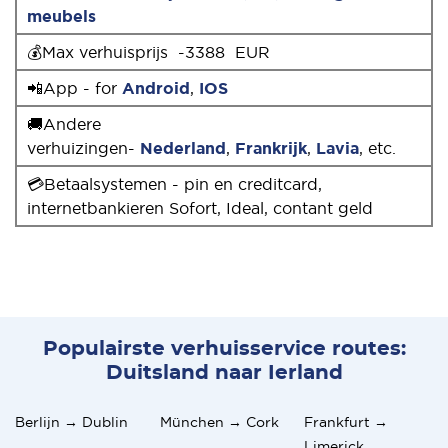
meubels
💰Max verhuisprijs -3388 EUR
📲App - for
Android
,
IOS
🚚Andere
verhuizingen-
Nederland
,
Frankrijk
,
Lavia
, etc.
💳Betaalsystemen - pin en creditcard,
internetbankieren Sofort, Ideal, contant geld
Populairste verhuisservice routes:
Duitsland naar Ierland
Berlijn → Dublin
München → Cork
Frankfurt →
Limerick