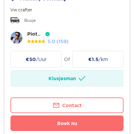
Vw crafter
Busje
Piot..
5.0
(159)
€50
/Uur
Of
€1.5
/km
Klusjesman
Contact
Boek nu