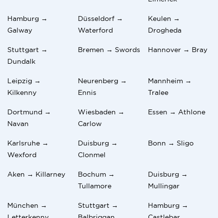
Hamburg →
Düsseldorf →
Keulen →
Galway
Waterford
Drogheda
Stuttgart →
Bremen → Swords
Hannover → Bray
Dundalk
Leipzig →
Neurenberg →
Mannheim →
Kilkenny
Ennis
Tralee
Dortmund →
Wiesbaden →
Essen → Athlone
Navan
Carlow
Karlsruhe →
Duisburg →
Bonn → Sligo
Wexford
Clonmel
Aken → Killarney
Bochum →
Duisburg →
Tullamore
Mullingar
München →
Stuttgart →
Hamburg →
Letterkenny
Balbriggan
Castlebar