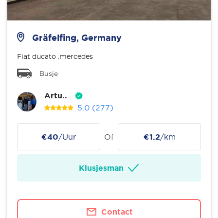
Gräfelfing, Germany
Fiat ducato .mercedes
Busje
Artu..
5.0
(277)
€40
/Uur
Of
€1.2
/km
Klusjesman
Contact