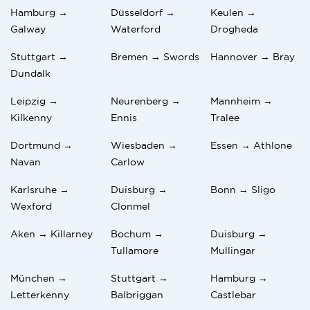
Hamburg →
Düsseldorf →
Keulen →
Galway
Waterford
Drogheda
Stuttgart →
Bremen → Swords
Hannover → Bray
Dundalk
Leipzig →
Neurenberg →
Mannheim →
Kilkenny
Ennis
Tralee
Dortmund →
Wiesbaden →
Essen → Athlone
Navan
Carlow
Karlsruhe →
Duisburg →
Bonn → Sligo
Wexford
Clonmel
Aken → Killarney
Bochum →
Duisburg →
Tullamore
Mullingar
München →
Stuttgart →
Hamburg →
Letterkenny
Balbriggan
Castlebar