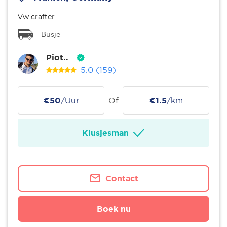
Vw crafter
Busje
Piot..
5.0
(159)
€50
/Uur
Of
€1.5
/km
Klusjesman
Contact
Boek nu