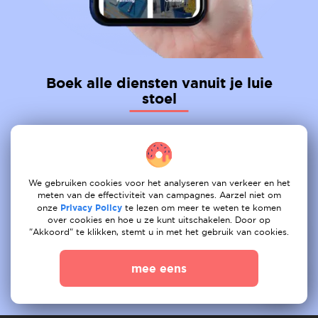
Boek alle diensten vanuit je luie
stoel
01
Na taken
02
Krijg een aanbod
We gebruiken cookies voor het analyseren van verkeer en het
meten van de effectiviteit van campagnes. Aarzel niet om
onze
Privacy Policy
te lezen om meer te weten te komen
03
Boek
over cookies en hoe u ze kunt uitschakelen. Door op
"Akkoord" te klikken, stemt u in met het gebruik van cookies.
mee eens