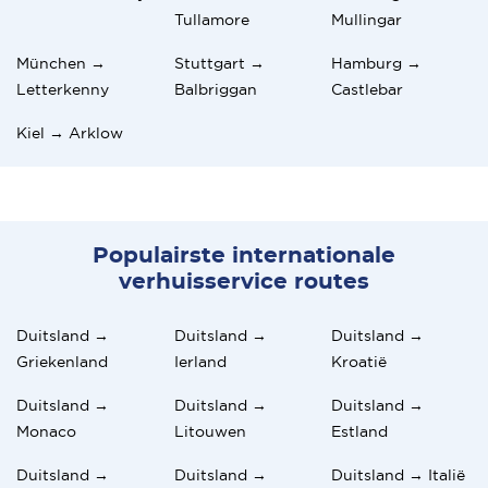
Tullamore
Mullingar
München →
Stuttgart →
Hamburg →
Letterkenny
Balbriggan
Castlebar
Kiel → Arklow
Populairste internationale
verhuisservice routes
Duitsland →
Duitsland →
Duitsland →
Griekenland
Ierland
Kroatië
Duitsland →
Duitsland →
Duitsland →
Monaco
Litouwen
Estland
Duitsland →
Duitsland →
Duitsland → Italië