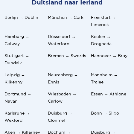
Duitsland naar Ierland
Berlijn → Dublin
München → Cork
Frankfurt →
Limerick
Hamburg →
Düsseldorf →
Keulen →
Galway
Waterford
Drogheda
Stuttgart →
Bremen → Swords
Hannover → Bray
Dundalk
Leipzig →
Neurenberg →
Mannheim →
Kilkenny
Ennis
Tralee
Dortmund →
Wiesbaden →
Essen → Athlone
Navan
Carlow
Karlsruhe →
Duisburg →
Bonn → Sligo
Wexford
Clonmel
Aken → Killarney
Bochum →
Duisburg →