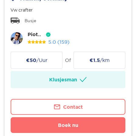
Vw crafter
Busje
Piot..
5.0
(159)
€50
/Uur
Of
€1.5
/km
Klusjesman
Contact
Boek nu