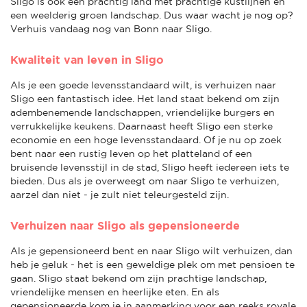
Sligo is ook een prachtig land met prachtige kustlijnen en
een weelderig groen landschap. Dus waar wacht je nog op?
Verhuis vandaag nog van Bonn naar Sligo.
Kwaliteit van leven in Sligo
Als je een goede levensstandaard wilt, is verhuizen naar
Sligo een fantastisch idee. Het land staat bekend om zijn
adembenemende landschappen, vriendelijke burgers en
verrukkelijke keukens. Daarnaast heeft Sligo een sterke
economie en een hoge levensstandaard. Of je nu op zoek
bent naar een rustig leven op het platteland of een
bruisende levensstijl in de stad, Sligo heeft iedereen iets te
bieden. Dus als je overweegt om naar Sligo te verhuizen,
aarzel dan niet - je zult niet teleurgesteld zijn.
Verhuizen naar Sligo als gepensioneerde
Als je gepensioneerd bent en naar Sligo wilt verhuizen, dan
heb je geluk - het is een geweldige plek om met pensioen te
gaan. Sligo staat bekend om zijn prachtige landschap,
vriendelijke mensen en heerlijke eten. En als
gepensioneerde kom je in aanmerking voor een reeks royale