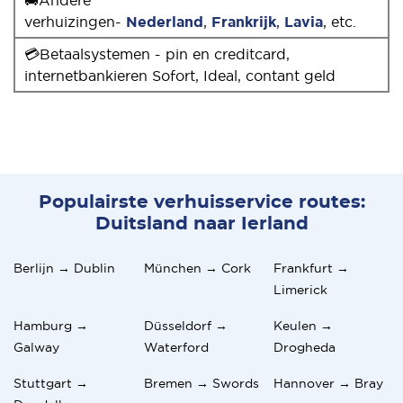
verhuizingen-
Nederland
,
Frankrijk
,
Lavia
, etc.
💳Betaalsystemen - pin en creditcard,
internetbankieren Sofort, Ideal, contant geld
Populairste verhuisservice routes:
Duitsland naar Ierland
Berlijn → Dublin
München → Cork
Frankfurt →
Limerick
Hamburg →
Düsseldorf →
Keulen →
Galway
Waterford
Drogheda
Stuttgart →
Bremen → Swords
Hannover → Bray