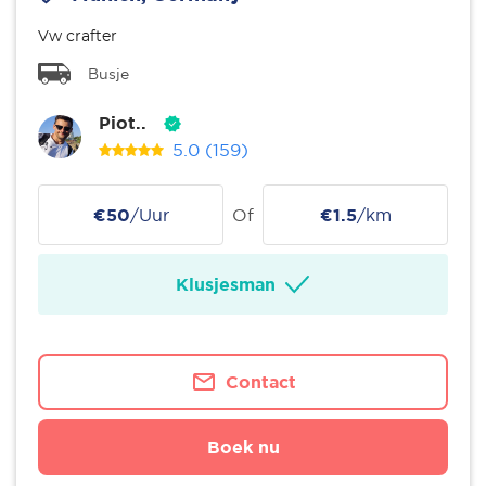
Vw crafter
Busje
Piot..
5.0
(159)
€50
/Uur
Of
€1.5
/km
Klusjesman
Contact
Boek nu