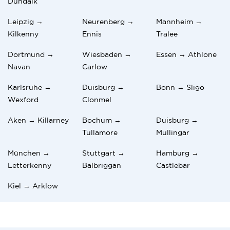
Dundalk
Leipzig →
Neurenberg →
Mannheim →
Kilkenny
Ennis
Tralee
Dortmund →
Wiesbaden →
Essen → Athlone
Navan
Carlow
Karlsruhe →
Duisburg →
Bonn → Sligo
Wexford
Clonmel
Aken → Killarney
Bochum →
Duisburg →
Tullamore
Mullingar
München →
Stuttgart →
Hamburg →
Letterkenny
Balbriggan
Castlebar
Kiel → Arklow