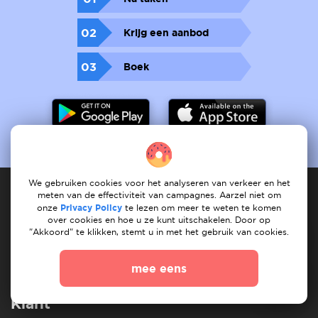
02
Krijg een aanbod
03
Boek
We gebruiken cookies voor het analyseren van verkeer en het
meten van de effectiviteit van campagnes. Aarzel niet om
onze
Privacy Policy
te lezen om meer te weten te komen
Dienstverlener
over cookies en hoe u ze kunt uitschakelen. Door op
"Akkoord" te klikken, stemt u in met het gebruik van cookies.
Hoe het werkt
registreet services
Mijn services
mee eens
Mijn taken
Vind dienst
Onze services
Klant