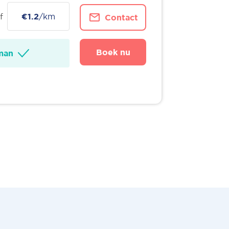
f
€1.2
/km
Contact
Boek nu
man