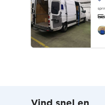
spri
Vind snel en