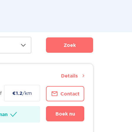
Zoek
Details
f
€1.2
/km
Contact
Boek nu
man