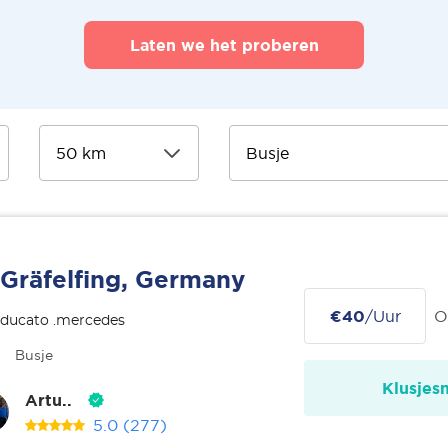
Laten we het proberen
Gräfelfing, Germany
€40
/Uur
O
 ducato .mercedes
Busje
Klusjes
Artu..
5.0
(277)