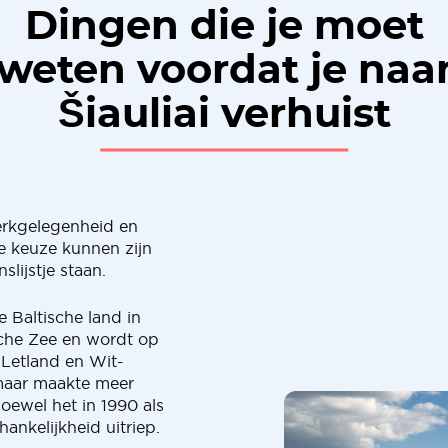
Dingen die je moet
weten voordat je naa
Šiauliai verhuist
rkgelegenheid en
e keuze kunnen zijn
lijstje staan.
e Baltische land in
sche Zee en wordt op
 Letland en Wit-
 maar maakte meer
oewel het in 1990 als
hankelijkheid uitriep.