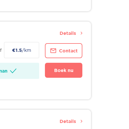
Details
f
€1.5
/km
Contact
Boek nu
man
Details