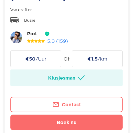
Vw crafter
Busje
Piot..
5.0
(159)
€50
/Uur
Of
€1.5
/km
Klusjesman
Contact
Boek nu