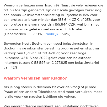
Waarom verhuizen naar Tsjechië? Naast de vele redenen die
tot nu toe zijn genoemd, zijn de fiscale gevolgen zeker nog
een bonus. Je inkomstenbelasting in Tsjechië is 15% voor
een brutosalaris van minder dan 155.644 CZK, of 23% voor
een brutosalaris van meer dan 155.644 CZK, wat bijna het
minimum is vergeleken met andere EU-lidstaten
(Denemarken - 55,90%,
Frankrijk
- 30%).
Bovendien heeft Bochum een goed belastingstelsel. In
Bochum is de inkomstenbelasting progressief en stijgt na
verloop van tijd van 1% tot 42% of, voor zeer hoge
inkomens, 45%. Voor 2022 geldt voor een belastbaar
inkomen tussen € 58.597 en € 277.825 een belastingtarief
van 42%.
Waarom verhuizen naar Kladno?
Als je nog steeds in dilemma zit over de vraag of je naar
Praag of een andere Tsjechische stad moet verhuizen, moet
je alle voor- en nadelen bekijken die volgen.
Van gegarandeerde veiligheid, een uitstekend nachtleven,