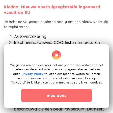
Kladno: Nieuwe voertuigregistratie ingevoerd
vanuit de EU
Je hebt de volgende papieren nodig om een nieuw voertuig
te registreren:
Autoverzekering
Inschrijvingsbewijs, COC-lijsten en facturen
Bevestiging van inspectie
Tsjechische verblijfsvergunning: Als Duitse
immigrant is dit onderdeel misschien wel het
We gebruiken cookies voor het analyseren van verkeer en het
belangrijkste voor jou. Zelfs als je een paspoort
meten van de effectiviteit van campagnes. Aarzel niet om
van een EU-lidstaat hebt, heb je een Tsjechische
onze
Privacy Policy
te lezen om meer te weten te komen
verblijfsvergunning nodig om een nieuw
over cookies en hoe u ze kunt uitschakelen. Door op
"Akkoord" te klikken, stemt u in met het gebruik van cookies.
voertuig te kopen. Als je geen Tsjechische
verblijfsvergunning hebt, kun je een auto
mee eens
registreren op naam van je bedrijf of onder je
handelslicentie, en het voertuig wordt dan
beschouwd als een bedrijfsvoertuig. Dit heeft