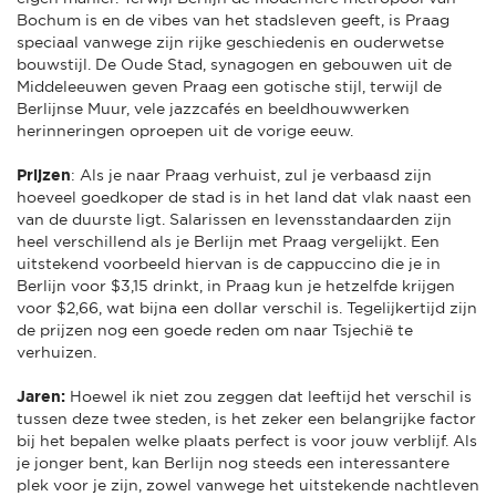
Bochum is en de vibes van het stadsleven geeft, is Praag
speciaal vanwege zijn rijke geschiedenis en ouderwetse
bouwstijl. De Oude Stad, synagogen en gebouwen uit de
Middeleeuwen geven Praag een gotische stijl, terwijl de
Berlijnse Muur, vele jazzcafés en beeldhouwwerken
herinneringen oproepen uit de vorige eeuw.
Prijzen
: Als je naar Praag verhuist, zul je verbaasd zijn
hoeveel goedkoper de stad is in het land dat vlak naast een
van de duurste ligt. Salarissen en levensstandaarden zijn
heel verschillend als je Berlijn met Praag vergelijkt. Een
uitstekend voorbeeld hiervan is de cappuccino die je in
Berlijn voor $3,15 drinkt, in Praag kun je hetzelfde krijgen
voor $2,66, wat bijna een dollar verschil is. Tegelijkertijd zijn
de prijzen nog een goede reden om naar Tsjechië te
verhuizen.
Jaren:
Hoewel ik niet zou zeggen dat leeftijd het verschil is
tussen deze twee steden, is het zeker een belangrijke factor
bij het bepalen welke plaats perfect is voor jouw verblijf. Als
je jonger bent, kan Berlijn nog steeds een interessantere
plek voor je zijn, zowel vanwege het uitstekende nachtleven