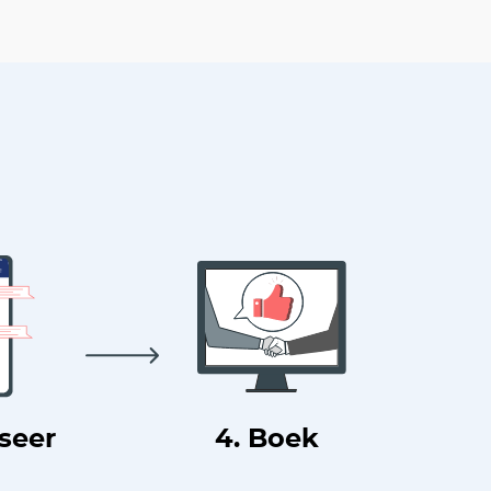
useer
4. Boek