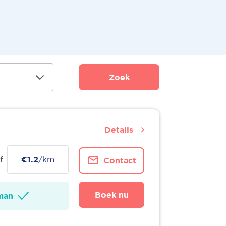
Zoek
Details
f
€1.2
/km
Contact
Boek nu
man