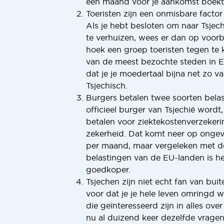
een maand voor je aankomst boekt
Toeristen zijn een onmisbare factor t
Als je hebt besloten om naar Tsjech
te verhuizen, wees er dan op voor
hoek een groep toeristen tegen te 
van de meest bezochte steden in 
dat je je moedertaal bijna net zo va
Tsjechisch.
Burgers betalen twee soorten belas
officieel burger van Tsjechië wordt,
betalen voor ziektekostenverzekeri
zekerheid. Dat komt neer op onge
per maand, maar vergeleken met 
belastingen van de EU-landen is h
goedkoper.
Tsjechen zijn niet echt fan van buite
voor dat je je hele leven omringd
die geïnteresseerd zijn in alles ove
nu al duizend keer dezelfde vrag