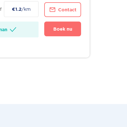
f
€1.2
/km
Contact
Boek nu
man