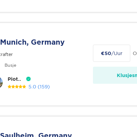
Munich, Germany
€50
/Uur
O
rafter
Busje
Klusjes
Piot..
5.0
(159)
Saulheim, Germany