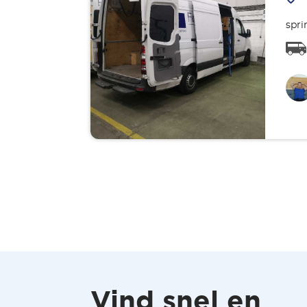
spri
Vind snel en