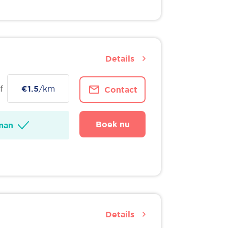
Details
f
€1.5
/km
Contact
Boek nu
man
Details