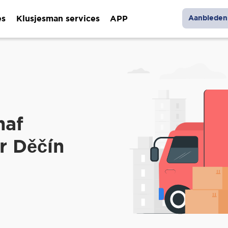
es
Klusjesman services
APP
Aanbieden 
naf
r Děčín