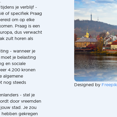
.
ijdens je verblijf -
ië of specifiek Praag
bereid om op elke
komen. Praag is een
Europa, dus verwacht
ak zult horen als
ting - wanneer je
 moet je belasting
ng en sociale
veer 4.200 kronen
de algemene
et nog steeds
Designed by
Freepik
nlanders - stel je
 wordt door vreemden
r jouw stad. Je zou
en hebben gekregen