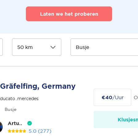
Laten we het proberen
Gräfelfing, Germany
€40
/Uur
O
 ducato .mercedes
Busje
Klusjes
Artu..
5.0
(277)