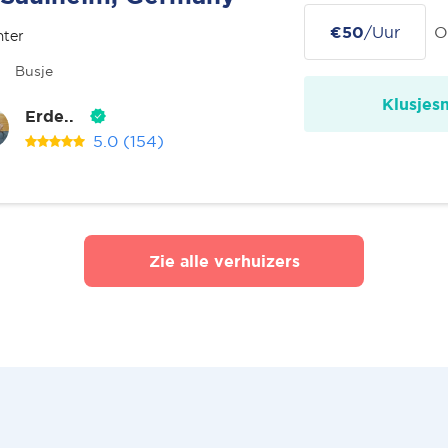
€50
/Uur
O
nter
Busje
Klusjes
Erde..
5.0
(154)
Zie alle verhuizers