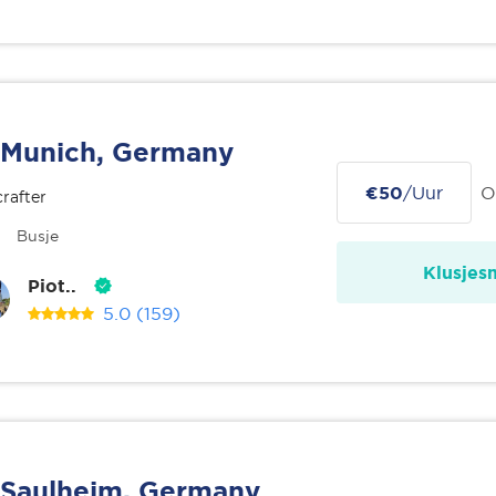
Munich, Germany
€50
/Uur
O
rafter
Busje
Klusjes
Piot..
5.0
(159)
Saulheim, Germany