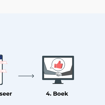
useer
4. Boek