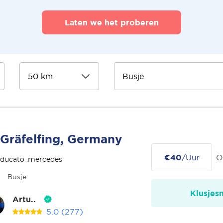
Laten we het proberen
Gräfelfing, Germany
€40
/Uur
O
 ducato .mercedes
Busje
Klusjes
Artu..
5.0
(277)