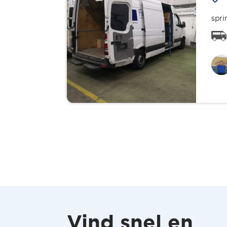
spri
Vind snel en