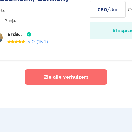
€50
/Uur
O
nter
Busje
Klusjes
Erde..
5.0
(154)
Zie alle verhuizers