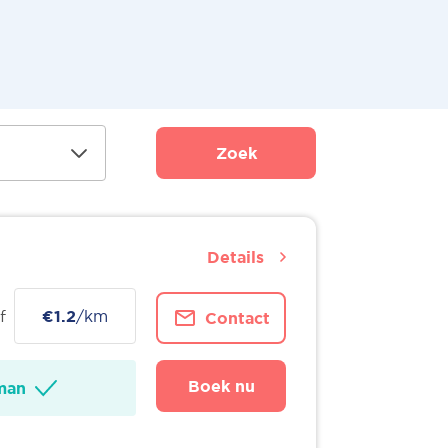
Zoek
Details
f
€1.2
/km
Contact
Boek nu
man