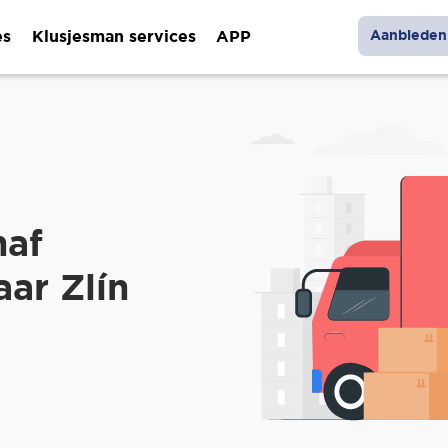
es
Klusjesman services
APP
Aanbieden 
naf
ar Zlín