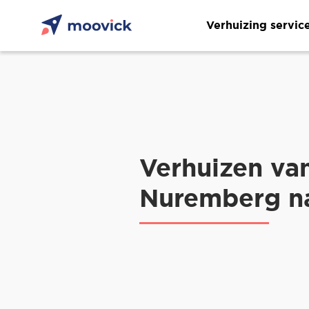
Verhuizing servic
Verhuizen va
Nuremberg na