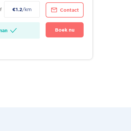
f
€1.2
/km
Contact
Boek nu
man