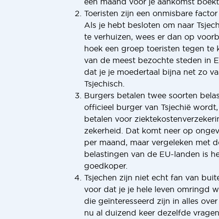
een maand voor je aankomst boekt
Toeristen zijn een onmisbare factor t
Als je hebt besloten om naar Tsjech
te verhuizen, wees er dan op voor
hoek een groep toeristen tegen te 
van de meest bezochte steden in 
dat je je moedertaal bijna net zo va
Tsjechisch.
Burgers betalen twee soorten belas
officieel burger van Tsjechië wordt,
betalen voor ziektekostenverzekeri
zekerheid. Dat komt neer op onge
per maand, maar vergeleken met 
belastingen van de EU-landen is h
goedkoper.
Tsjechen zijn niet echt fan van buite
voor dat je je hele leven omringd
die geïnteresseerd zijn in alles ove
nu al duizend keer dezelfde vrag