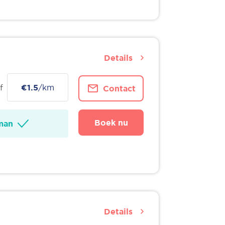
Details
f
€1.5
/km
Contact
Boek nu
man
Details