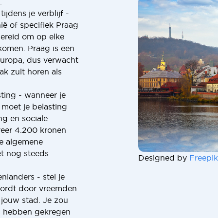
.
ijdens je verblijf -
ië of specifiek Praag
bereid om op elke
komen. Praag is een
Europa, dus verwacht
ak zult horen als
ting - wanneer je
 moet je belasting
ng en sociale
veer 4.200 kronen
de algemene
et nog steeds
Designed by
Freepik
nlanders - stel je
 wordt door vreemden
r jouw stad. Je zou
en hebben gekregen