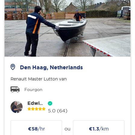
Den Haag, Netherlands
Renault Master Lutton van
Fourgon
Edwi..
5.0
(64)
€58
/hr
ou
€1.3
/km