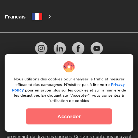
Francais
Politique de confidentialité
Nous utilisons des cookies pour analyser le trafic et mesurer
les 10 regles d'un demenagement reussi
l'efficacité des campagnes. N'hésitez pas à lire notre
Privacy
Policy
pour en savoir plus sur les cookies et sur la manière de
Lignes directrices en matiere de paiement
les désactiver. En cliquant sur "Accepter", vous consentez à
l'utilisation de cookies.
Conditions générales d'utilisation
Annulation et remboursement
Accorder
© 2026 Moovick. Nous utilisons des images de stock
provenant de diverses sources. Certains contenus peuvent