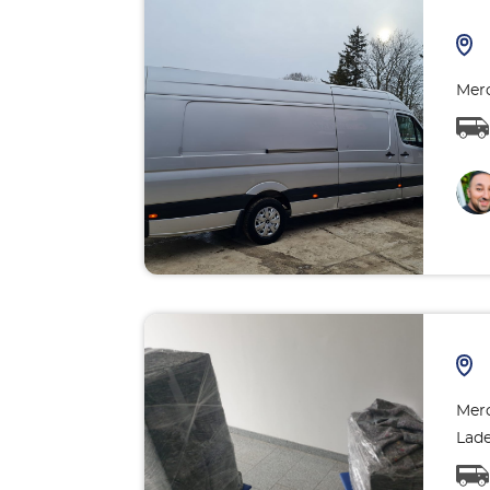
Merc
Merc
Lad