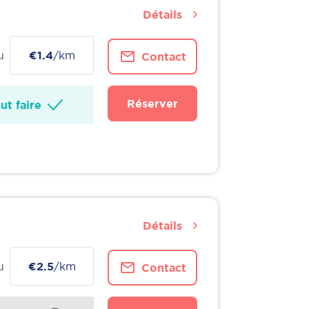
Détails
u
€1.4
/km
Contact
Réserver
t faire
Détails
u
€2.5
/km
Contact