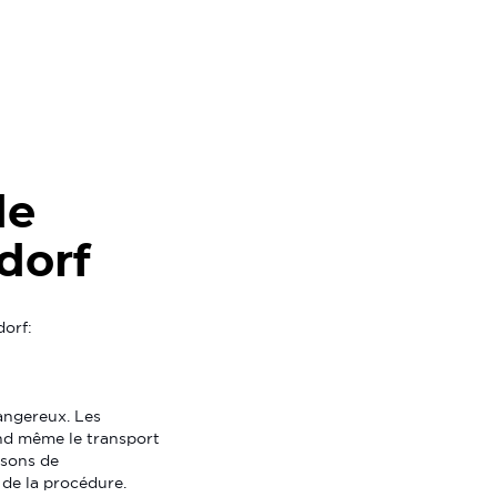
de
dorf
dorf:
angereux. Les
end même le transport
osons de
 de la procédure.