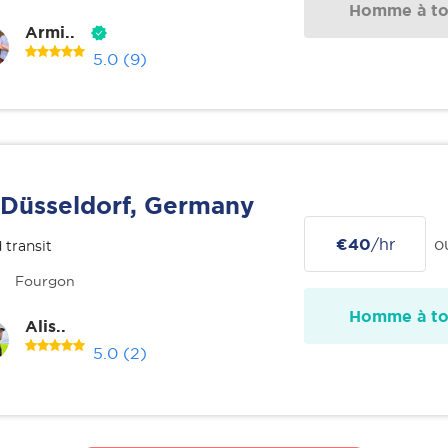
Homme à tou
Armi..
5.0
(9)
Düsseldorf, Germany
€40
/hr
o
 transit
Fourgon
Homme à tou
Alis..
5.0
(2)