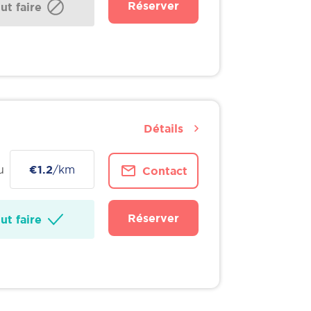
Réserver
t faire
Détails
u
€1.2
/km
Contact
Réserver
t faire