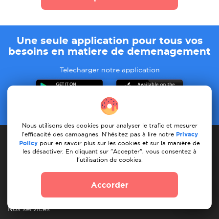
Une seule application pour tous vos
besoins en matiere de demenagement
Telecharger notre application
Nous utilisons des cookies pour analyser le trafic et mesurer
l'efficacité des campagnes. N'hésitez pas à lire notre
Privacy
Policy
pour en savoir plus sur les cookies et sur la manière de
les désactiver. En cliquant sur "Accepter", vous consentez à
l'utilisation de cookies.
Prestataire de services
Accorder
Comment cela fonctionne-t-il ?
Enregistrer les services
Mes services
Mes tâches
Trouver une tâche
Nos services