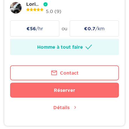
Lori..
5.0
(9)
€56
/hr
ou
€0.7
/km
Homme à tout faire
Contact
Réserver
Détails