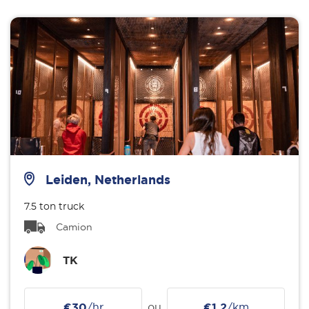
Leiden, Netherlands
7.5 ton truck
Camion
TK
€30
/hr
ou
€1.2
/km