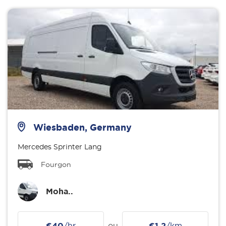
Wiesbaden, Germany
Mercedes Sprinter Lang
Fourgon
Moha..
€40
/hr
ou
€1.2
/km