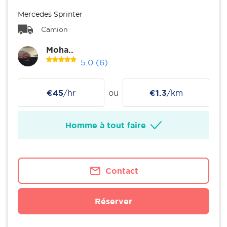
Mercedes Sprinter
Camion
Moha..
5.0
(6)
€45
/hr
ou
€1.3
/km
Homme à tout faire
Contact
Réserver