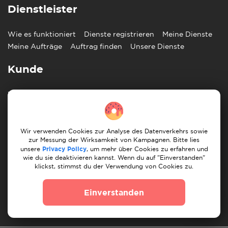
Dienstleister
Wie es funktioniert
Dienste registrieren
Meine Dienste
Meine Aufträge
Auftrag finden
Unsere Dienste
Kunde
Wie es funktioniert
Auftrag posten
Meine Aufträge
Finde Umzugshelfer
Finde Handwerker
Information
Wir verwenden Cookies zur Analyse des Datenverkehrs sowie
zur Messung der Wirksamkeit von Kampagnen. Bitte lies
unsere
Privacy Policy
, um mehr über Cookies zu erfahren und
Blog
Impressum
Hilfezentrum
Kontaktiere uns
wie du sie deaktivieren kannst. Wenn du auf "Einverstanden"
Partner
klickst, stimmst du der Verwendung von Cookies zu.
Einverstanden
Deutsch