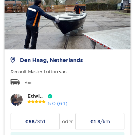
Den Haag, Netherlands
Renault Master Lutton van
Van
Edwi..
5.0
(64)
€58
/Std
oder
€1.3
/km