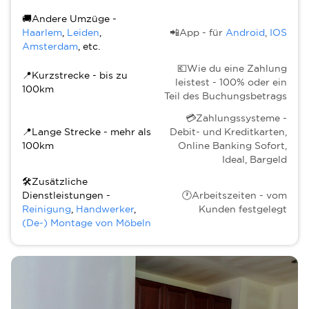
🚚Andere Umzüge -
Haarlem
,
Leiden
,
📲App - für
Android
,
IOS
Amsterdam
, etc.
💶Wie du eine Zahlung
📍Kurzstrecke - bis zu
leistest - 100% oder ein
100km
Teil des Buchungsbetrags
💳Zahlungssysteme -
📍Lange Strecke - mehr als
Debit- und Kreditkarten,
100km
Online Banking Sofort,
Ideal, Bargeld
🛠Zusätzliche
Dienstleistungen -
🕐Arbeitszeiten - vom
Reinigung
,
Handwerker
,
Kunden festgelegt
(De-) Montage von Möbeln