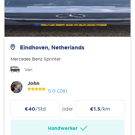
Eindhoven, Netherlands
Mercedes Benz Sprinter
Van
John
5.0
(28)
€40
/Std
oder
€1.5
/km
Handwerker