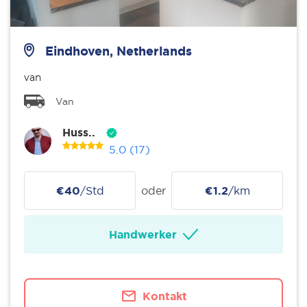
Eindhoven, Netherlands
van
Van
Huss..
5.0
(17)
€40
/Std
oder
€1.2
/km
Handwerker
Kontakt