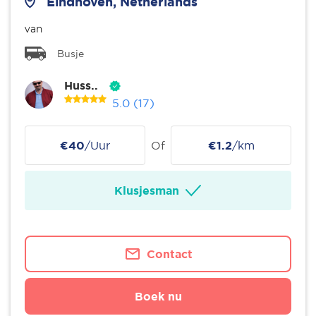
Eindhoven, Netherlands
van
Busje
Huss..
5.0
(17)
€40
/Uur
Of
€1.2
/km
Klusjesman
Contact
Boek nu