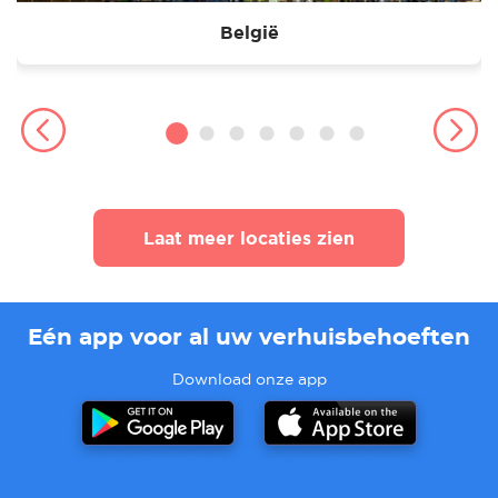
België
Laat meer locaties zien
Eén app voor al uw verhuisbehoeften
Download onze app