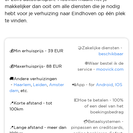
makkelijker dan ooit om alle diensten die je nodig
hebt voor je verhuizing naar Eindhoven op één plek
te vinden.
🤝Zakelijke diensten -
💰Min erhuisprijs - 39 EUR
beschikbaar
🌐Waar bestel ik de
💰Maxerhuisprijs- 88 EUR
service -
moovick.com
🚚Andere verhuizingen
-
Haarlem
,
Leiden
,
Amster
📲App - for
Android
,
IOS
dam
, etc.
💶Hoe te betalen - 100%
📍Korte afstand - tot
of een deel van het
100km
boekingsbedrag
💳Betaalsystemen -
📍Lange afstand - meer dan
pinpassen en creditcards,