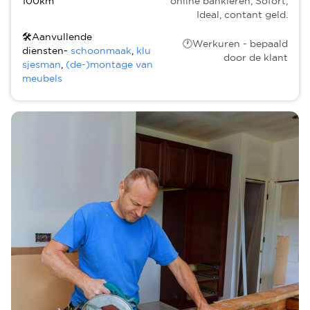
100km
online bankieren, Sofort,
Ideal, contant geld.
🛠Aanvullende
🕐Werkuren - bepaald
diensten-
schoonmaak
,
klu
door de klant
sjesman
,
(de-)montage van
meubels