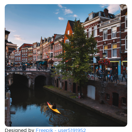
Designed by
Freepik - user5191952